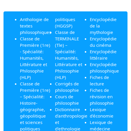
Anthologie de
politiques
Encyclopédie
textes
(HGGSP)
de la
philosophiques
Classe de
mythologie
Classe de
TERMINALE
Encyclopédie
Première (1re)
(Tle) –
du cinéma
- Spécialité:
Spécialité:
Encyclopédie
Humanités,
Humanités,
littéraire
Littérature et
Littérature et
Encyclopédie
Philosophie
Philosophie
philosophique
(HLP)
(HLP)
Fiches de
Classe de
Corrigés de
lecture
Première (1re)
philosophie
Fiches de
– Spécialité:
Cours de
révision en
Histoire-
philosophie
philosophie
géographie,
Dictionnaire
Lexique
géopolitique
d'anthropologie
d'économie
et sciences
et
Lexique de
politiques
d'ethnologie
médecine