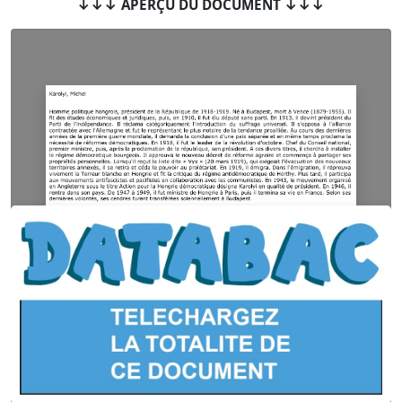
↓↓↓ APERÇU DU DOCUMENT ↓↓↓