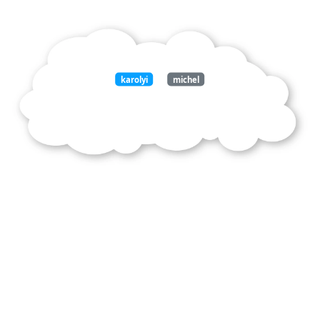
karolyi
michel