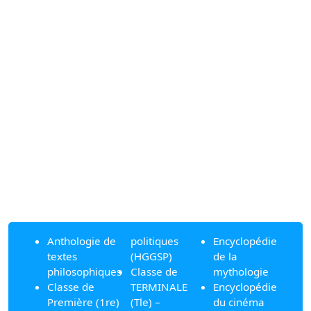
Anthologie de
politiques
Encyclopédie
textes
(HGGSP)
de la
philosophiques
Classe de
mythologie
Classe de
TERMINALE
Encyclopédie
Première (1re)
(Tle) –
du cinéma