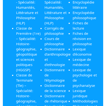
- Spécialité:
Spécialité:
Encyclopédie
Humanités,
Humanités,
littéraire
Littérature et
Littérature et
Encyclopédie
Philosophie
Philosophie
philosophique
(HLP)
(HLP)
Fiches de
Classe de
Corrigés de
lecture
Première (1re)
philosophie
Fiches de
– Spécialité:
Cours de
révision en
Histoire-
philosophie
philosophie
géographie,
Dictionnaire
Lexique
géopolitique
d'anthropologie
d'économie
et sciences
et
Lexique de
politiques
d'ethnologie
médecine
(HGGSP)
Dictionnaire
Lexique de
Classe de
de
psychologie et
Terminale
l'étymologie
de
(Tle) –
Dictionnaire
psychanalyse
Spécialité:
de la science
Lexique
Histoire-
Dictionnaire
juridique
géographie,
de rhétorique
Méthodologies