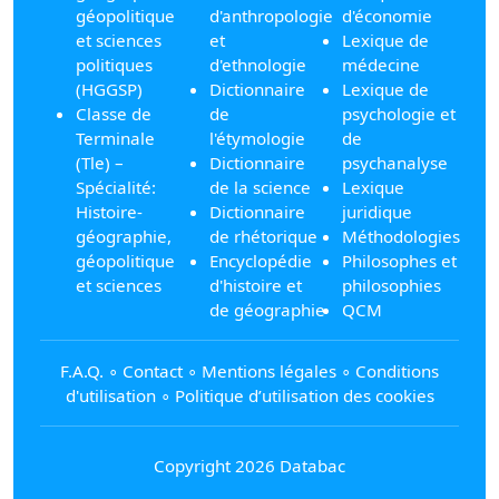
géopolitique
d'anthropologie
d'économie
et sciences
et
Lexique de
politiques
d'ethnologie
médecine
(HGGSP)
Dictionnaire
Lexique de
Classe de
de
psychologie et
Terminale
l'étymologie
de
(Tle) –
Dictionnaire
psychanalyse
Spécialité:
de la science
Lexique
Histoire-
Dictionnaire
juridique
géographie,
de rhétorique
Méthodologies
géopolitique
Encyclopédie
Philosophes et
et sciences
d'histoire et
philosophies
de géographie
QCM
F.A.Q.
∘
Contact
∘
Mentions légales
∘
Conditions
d'utilisation
∘
Politique d’utilisation des cookies
Copyright 2026 Databac