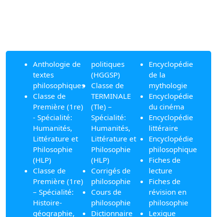
Anthologie de
politiques
Encyclopédie
textes
(HGGSP)
de la
philosophiques
Classe de
mythologie
Classe de
TERMINALE
Encyclopédie
Première (1re)
(Tle) –
du cinéma
- Spécialité:
Spécialité:
Encyclopédie
Humanités,
Humanités,
littéraire
Littérature et
Littérature et
Encyclopédie
Philosophie
Philosophie
philosophique
(HLP)
(HLP)
Fiches de
Classe de
Corrigés de
lecture
Première (1re)
philosophie
Fiches de
– Spécialité:
Cours de
révision en
Histoire-
philosophie
philosophie
géographie,
Dictionnaire
Lexique