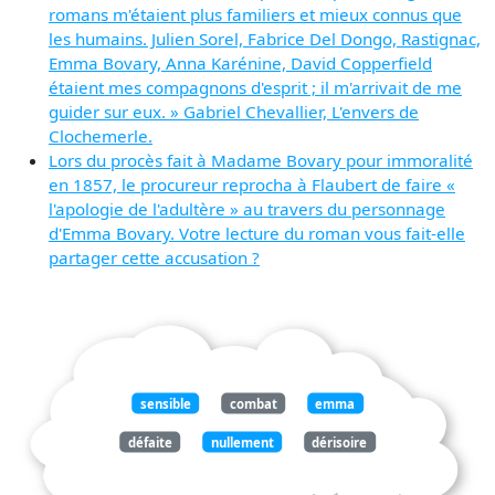
romans m'étaient plus familiers et mieux connus que
les humains. Julien Sorel, Fabrice Del Dongo, Rastignac,
Emma Bovary, Anna Karénine, David Copperfield
étaient mes compagnons d'esprit ; il m'arrivait de me
guider sur eux. » Gabriel Chevallier, L'envers de
Clochemerle.
Lors du procès fait à Madame Bovary pour immoralité
en 1857, le procureur reprocha à Flaubert de faire «
l'apologie de l'adultère » au travers du personnage
d'Emma Bovary. Votre lecture du roman vous fait-elle
partager cette accusation ?
sensible
combat
emma
défaite
nullement
dérisoire
opinion
exprime
julien