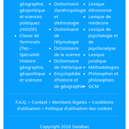
géographie,
Dictionnaire
Lexique
géopolitique
d'anthropologie
d'économie
et sciences
et
Lexique de
politiques
d'ethnologie
médecine
(HGGSP)
Dictionnaire
Lexique de
Classe de
de
psychologie et
Terminale
l'étymologie
de
(Tle) –
Dictionnaire
psychanalyse
Spécialité:
de la science
Lexique
Histoire-
Dictionnaire
juridique
géographie,
de rhétorique
Méthodologies
géopolitique
Encyclopédie
Philosophes et
et sciences
d'histoire et
philosophies
de géographie
QCM
F.A.Q.
∘
Contact
∘
Mentions légales
∘
Conditions
d'utilisation
∘
Politique d’utilisation des cookies
Copyright 2026 Databac