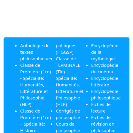
Anthologie de
politiques
Encyclopédie
textes
(HGGSP)
de la
philosophiques
Classe de
mythologie
Classe de
TERMINALE
Encyclopédie
Première (1re)
(Tle) –
du cinéma
- Spécialité:
Spécialité:
Encyclopédie
Humanités,
Humanités,
littéraire
Littérature et
Littérature et
Encyclopédie
Philosophie
Philosophie
philosophique
(HLP)
(HLP)
Fiches de
Classe de
Corrigés de
lecture
Première (1re)
philosophie
Fiches de
– Spécialité:
Cours de
révision en
Histoire-
philosophie
philosophie