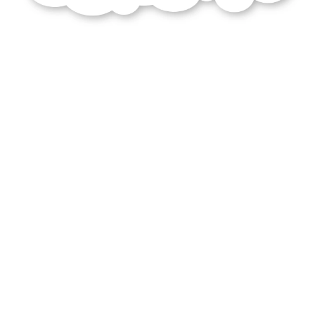
gracq
livre
lisant
écrivant
éclaire
personnage
bovary