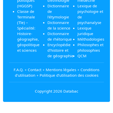
politiques
d'ethnologie
médecine
(HGGSP)
Dictionnaire
Lexique de
Classe de
de
psychologie et
Terminale
l'étymologie
de
(Tle) –
Dictionnaire
psychanalyse
Spécialité:
de la science
Lexique
Histoire-
Dictionnaire
juridique
géographie,
de rhétorique
Méthodologies
géopolitique
Encyclopédie
Philosophes et
et sciences
d'histoire et
philosophies
de géographie
QCM
F.A.Q.
∘
Contact
∘
Mentions légales
∘
Conditions
d'utilisation
∘
Politique d’utilisation des cookies
Copyright 2026 Databac