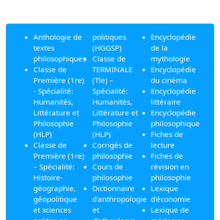
Anthologie de
politiques
Encyclopédie
textes
(HGGSP)
de la
philosophiques
Classe de
mythologie
Classe de
TERMINALE
Encyclopédie
Première (1re)
(Tle) –
du cinéma
- Spécialité:
Spécialité:
Encyclopédie
Humanités,
Humanités,
littéraire
Littérature et
Littérature et
Encyclopédie
Philosophie
Philosophie
philosophique
(HLP)
(HLP)
Fiches de
Classe de
Corrigés de
lecture
Première (1re)
philosophie
Fiches de
– Spécialité:
Cours de
révision en
Histoire-
philosophie
philosophie
géographie,
Dictionnaire
Lexique
géopolitique
d'anthropologie
d'économie
et sciences
et
Lexique de