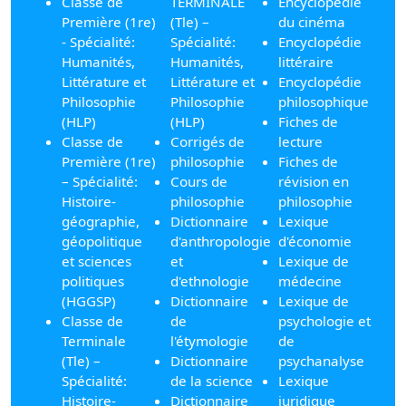
Classe de
TERMINALE
Encyclopédie
Première (1re)
(Tle) –
du cinéma
- Spécialité:
Spécialité:
Encyclopédie
Humanités,
Humanités,
littéraire
Littérature et
Littérature et
Encyclopédie
Philosophie
Philosophie
philosophique
(HLP)
(HLP)
Fiches de
Classe de
Corrigés de
lecture
Première (1re)
philosophie
Fiches de
– Spécialité:
Cours de
révision en
Histoire-
philosophie
philosophie
géographie,
Dictionnaire
Lexique
géopolitique
d'anthropologie
d'économie
et sciences
et
Lexique de
politiques
d'ethnologie
médecine
(HGGSP)
Dictionnaire
Lexique de
Classe de
de
psychologie et
Terminale
l'étymologie
de
(Tle) –
Dictionnaire
psychanalyse
Spécialité:
de la science
Lexique
Histoire-
Dictionnaire
juridique