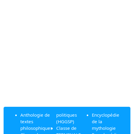
Anthologie de
politiques
Encyclopédie
textes
(HGGSP)
de la
philosophiques
Classe de
mythologie