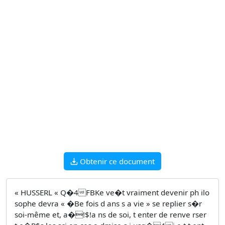
Obtenir ce document
« HUSSERL « Q�4FBKe ve�t vraiment devenir ph ilo
sophe devra « �Be fois d ans s a vie » se replier s�r
soi-même et, a�!$!a ns de soi, t enter de renve rser