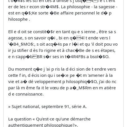
t o�R$s les sci en ces a dmise s j usq�4i e t t ent
er de les r econ str�4M$. La philosophie - la sagesse -
est en q�$;Ke sorte �Be affaire personnel le d� p
hilosophe .
Ell e d oit se constit�$r en tant qu e s ienne , être sa s
agesse, s on savoir q�i , bi en q�4l t ende vers l
'�B4_$MO$:, s oit acq�4s pa r l�i et qu 'il doit pou vo
ir ju stifier d ès l'o rigine et à chac�Be de s es étapes,
e n s'app�bBR s�r ses in t�4R4FBs a bsol�$O.
Du moment q�e j 'ai p ris la d éci sion de t endre vers
cette f in, d écis ion qu i se�:e pe �t m 'amener à la
vie et a� dé veloppement p hilosophiq�$O, j'ai do nc
par là m ême fa it le vœu de p a�_M$Rm en m atière
d e connaissance.
» Sujet national, septembre 91, série A.
La question « Qu'est-ce qu'une démarche
authentiquement philosophique?».