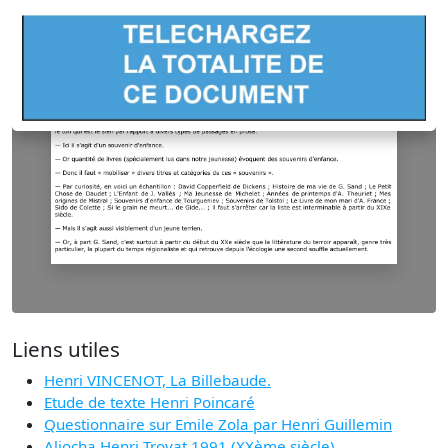
Liens utiles
Henri VINCENOT, La Billebaude.
Etude de texte Henri Poincaré
Questionnaire sur Emile Zola par Henri Guillemin
Aliocha Henri Troyat 1991 (XXème siècle)