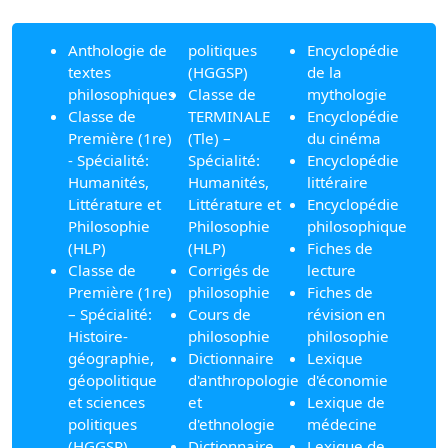
Anthologie de
politiques
Encyclopédie
textes
(HGGSP)
de la
philosophiques
Classe de
mythologie
Classe de
TERMINALE
Encyclopédie
Première (1re)
(Tle) –
du cinéma
- Spécialité:
Spécialité:
Encyclopédie
Humanités,
Humanités,
littéraire
Littérature et
Littérature et
Encyclopédie
Philosophie
Philosophie
philosophique
(HLP)
(HLP)
Fiches de
Classe de
Corrigés de
lecture
Première (1re)
philosophie
Fiches de
– Spécialité:
Cours de
révision en
Histoire-
philosophie
philosophie
géographie,
Dictionnaire
Lexique
géopolitique
d'anthropologie
d'économie
et sciences
et
Lexique de
politiques
d'ethnologie
médecine
(HGGSP)
Dictionnaire
Lexique de