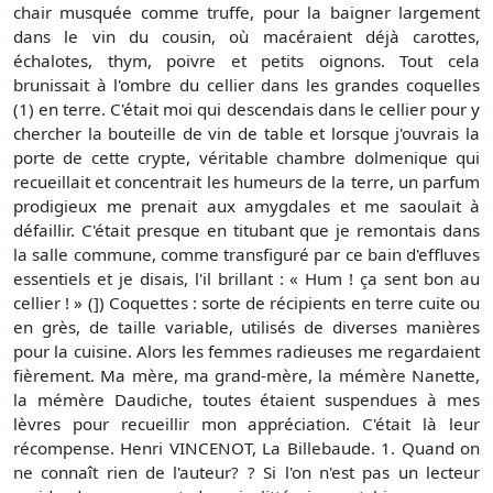
chair musquée comme truffe, pour la baigner largement
dans le vin du cousin, où macéraient déjà carottes,
échalotes, thym, poivre et petits oignons. Tout cela
brunissait à l'ombre du cellier dans les grandes coquelles
(1) en terre. C'était moi qui descendais dans le cellier pour y
chercher la bouteille de vin de table et lorsque j'ouvrais la
porte de cette crypte, véritable chambre dolmenique qui
recueillait et concentrait les humeurs de la terre, un parfum
prodigieux me prenait aux amygdales et me saoulait à
défaillir. C'était presque en titubant que je remontais dans
la salle commune, comme transfiguré par ce bain d'effluves
essentiels et je disais, l'il brillant : « Hum ! ça sent bon au
cellier ! » (]) Coquettes : sorte de récipients en terre cuite ou
en grès, de taille variable, utilisés de diverses manières
pour la cuisine. Alors les femmes radieuses me regardaient
fièrement. Ma mère, ma grand-mère, la mémère Nanette,
la mémère Daudiche, toutes étaient suspendues à mes
lèvres pour recueillir mon appréciation. C'était là leur
récompense. Henri VINCENOT, La Billebaude. 1. Quand on
ne connaît rien de l'auteur? ? Si l'on n'est pas un lecteur