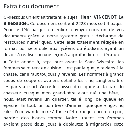
Extrait du document
Ci-dessous un extrait traitant le sujet :
Henri VINCENOT, La
Billebaude.
. Ce document contient 2223 mots soit 4 pages.
Pour le télécharger en entier, envoyez-nous un de vos
documents grâce à notre système gratuit
d’échange de
ressources numériques. Cette aide totalement rédigée en
format pdf sera utile aux lycéens ou étudiants ayant un
devoir à réaliser ou une leçon à approfondir en Littérature.
«
Cette année-là, sept jours avant la Saint-Sylvestre, les
femmes se mirent en cuisine. C'est par là que je reviens à la
chasse, car il faut toujours y revenir.. Les hommes à grands
coups de couperet avaient détaillé les cinq sangliers, tiré
les parts au sort. Outre le cuissot droit qui était la part du
chasseur puisque mon grand-père avait tué une bête, il
nous. était revenu un quartier, taillé long, de queue en
épaule. En tout, un bon tiers d'animal, quelque vingt-cinq
kilos d'une viande noire à force d'être rouge, encore en poil,
bardée d'os blancs comme ivoire. Toutes ces femmes
avaient passé deux jours à dépiauter, à mignarder cette