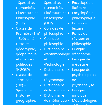
- Spécialité:
Spécialité:
Encyclopédie
Humanités,
Humanités,
littéraire
Littérature et
Littérature et
Encyclopédie
Philosophie
Philosophie
philosophique
(HLP)
(HLP)
Fiches de
Classe de
Corrigés de
lecture
Première (1re)
philosophie
Fiches de
– Spécialité:
Cours de
révision en
Histoire-
philosophie
philosophie
géographie,
Dictionnaire
Lexique
géopolitique
d'anthropologie
d'économie
et sciences
et
Lexique de
politiques
d'ethnologie
médecine
(HGGSP)
Dictionnaire
Lexique de
Classe de
de
psychologie et
Terminale
l'étymologie
de
(Tle) –
Dictionnaire
psychanalyse
Spécialité:
de la science
Lexique
Histoire-
Dictionnaire
juridique
géographie,
de rhétorique
Méthodologies