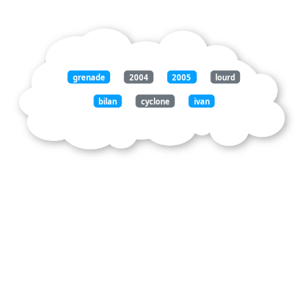
grenade
2004
2005
lourd
bilan
cyclone
ivan