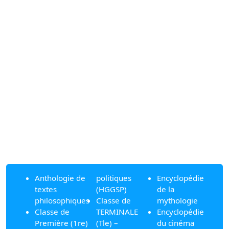
Anthologie de
politiques
Encyclopédie
textes
(HGGSP)
de la
philosophiques
Classe de
mythologie
Classe de
TERMINALE
Encyclopédie
Première (1re)
(Tle) –
du cinéma