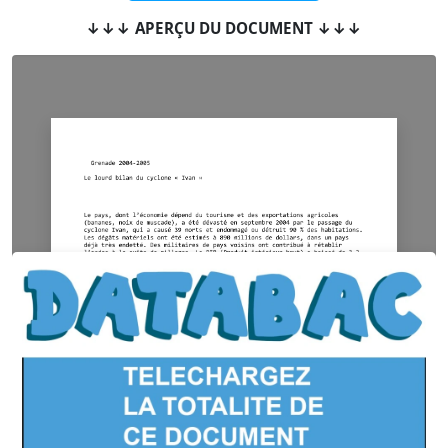
↓↓↓ APERÇU DU DOCUMENT ↓↓↓