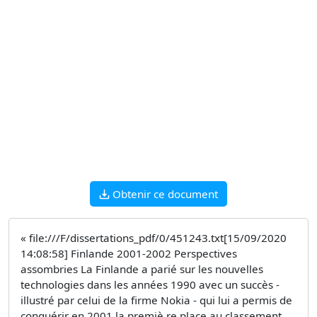
Obtenir ce document
« file:///F/dissertations_pdf/0/451243.txt[15/09/2020
14:08:58] Finlande 2001-2002 Perspectives
assombries La Finlande a parié sur les nouvelles
technologies dans les années 1990 avec un succès -
illustré par celui de la firme Nokia - qui lui a permis de
conquérir en 2001 la premiè re place au classement