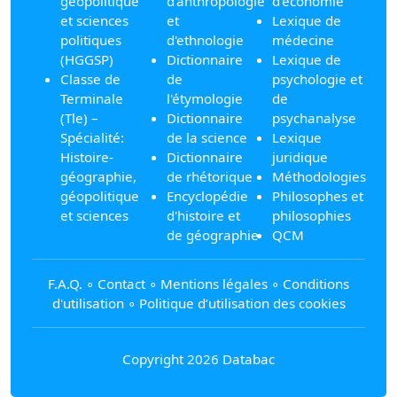
géopolitique
d'anthropologie
d'économie
et sciences
et
Lexique de
politiques
d'ethnologie
médecine
(HGGSP)
Dictionnaire
Lexique de
Classe de
de
psychologie et
Terminale
l'étymologie
de
(Tle) –
Dictionnaire
psychanalyse
Spécialité:
de la science
Lexique
Histoire-
Dictionnaire
juridique
géographie,
de rhétorique
Méthodologies
géopolitique
Encyclopédie
Philosophes et
et sciences
d'histoire et
philosophies
de géographie
QCM
F.A.Q.
∘
Contact
∘
Mentions légales
∘
Conditions
d'utilisation
∘
Politique d’utilisation des cookies
Copyright 2026 Databac