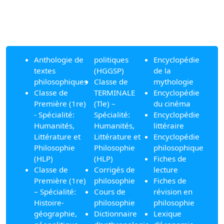
Anthologie de
politiques
Encyclopédie
textes
(HGGSP)
de la
philosophiques
Classe de
mythologie
Classe de
TERMINALE
Encyclopédie
Première (1re)
(Tle) –
du cinéma
- Spécialité:
Spécialité:
Encyclopédie
Humanités,
Humanités,
littéraire
Littérature et
Littérature et
Encyclopédie
Philosophie
Philosophie
philosophique
(HLP)
(HLP)
Fiches de
Classe de
Corrigés de
lecture
Première (1re)
philosophie
Fiches de
– Spécialité:
Cours de
révision en
Histoire-
philosophie
philosophie
géographie,
Dictionnaire
Lexique