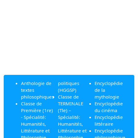
Anthologie de
politiques
Encyclopédie
textes
(HGGSP)
de la
philosophiques
Classe de
mythologie
Classe de
TERMINALE
Encyclopédie
Première (1re)
(Tle) –
du cinéma
- Spécialité:
Spécialité:
Encyclopédie
Humanités,
Humanités,
littéraire
Littérature et
Littérature et
Encyclopédie
Philosophie
Philosophie
philosophique