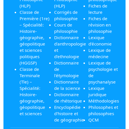
(HLP)
(HLP)
Fiches de
Classe de
Corrigés de
lecture
Première (1re)
philosophie
Fiches de
– Spécialité:
Cours de
révision en
Histoire-
philosophie
philosophie
géographie,
Dictionnaire
Lexique
géopolitique
d'anthropologie
d'économie
et sciences
et
Lexique de
politiques
d'ethnologie
médecine
(HGGSP)
Dictionnaire
Lexique de
Classe de
de
psychologie et
Terminale
l'étymologie
de
(Tle) –
Dictionnaire
psychanalyse
Spécialité:
de la science
Lexique
Histoire-
Dictionnaire
juridique
géographie,
de rhétorique
Méthodologies
géopolitique
Encyclopédie
Philosophes et
et sciences
d'histoire et
philosophies
de géographie
QCM