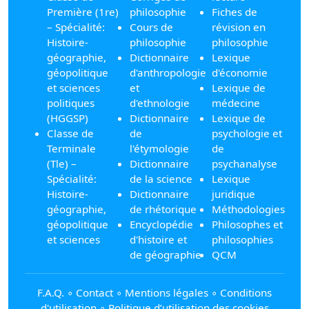
Première (1re)
philosophie
Fiches de
– Spécialité:
Cours de
révision en
Histoire-
philosophie
philosophie
géographie,
Dictionnaire
Lexique
géopolitique
d'anthropologie
d'économie
et sciences
et
Lexique de
politiques
d'ethnologie
médecine
(HGGSP)
Dictionnaire
Lexique de
Classe de
de
psychologie et
Terminale
l'étymologie
de
(Tle) –
Dictionnaire
psychanalyse
Spécialité:
de la science
Lexique
Histoire-
Dictionnaire
juridique
géographie,
de rhétorique
Méthodologies
géopolitique
Encyclopédie
Philosophes et
et sciences
d'histoire et
philosophies
de géographie
QCM
F.A.Q.
∘
Contact
∘
Mentions légales
∘
Conditions
d'utilisation
∘
Politique d’utilisation des cookies