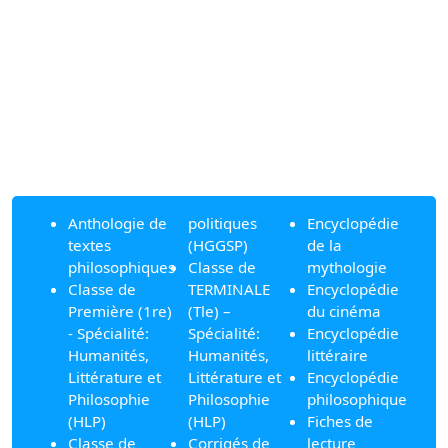
Anthologie de
politiques
Encyclopédie
textes
(HGGSP)
de la
philosophiques
Classe de
mythologie
Classe de
TERMINALE
Encyclopédie
Première (1re)
(Tle) –
du cinéma
- Spécialité:
Spécialité:
Encyclopédie
Humanités,
Humanités,
littéraire
Littérature et
Littérature et
Encyclopédie
Philosophie
Philosophie
philosophique
(HLP)
(HLP)
Fiches de
Classe de
Corrigés de
lecture