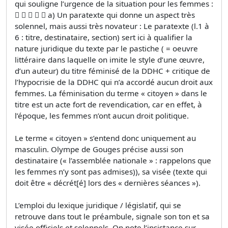
qui souligne l’urgence de la situation pour les femmes :
     a) Un paratexte qui donne un aspect très
solennel, mais aussi très novateur : Le paratexte (l.1 à
6 : titre, destinataire, section) sert ici à qualifier la
nature juridique du texte par le pastiche ( = oeuvre
littéraire dans laquelle on imite le style d’une œuvre,
d’un auteur) du titre féminisé de la DDHC + critique de
l’hypocrisie de la DDHC qui n’a accordé aucun droit aux
femmes. La féminisation du terme « citoyen » dans le
titre est un acte fort de revendication, car en effet, à
l’époque, les femmes n’ont aucun droit politique.
Le terme « citoyen » s’entend donc uniquement au
masculin. Olympe de Gouges précise aussi son
destinataire (« l’assemblée nationale » : rappelons que
les femmes n’y sont pas admises)), sa visée (texte qui
doit être « décrét[é] lors des « dernières séances »).
L’emploi du lexique juridique / législatif, qui se
retrouve dans tout le préambule, signale son ton et sa
visée officiels et solennels. On note l’insistance sur