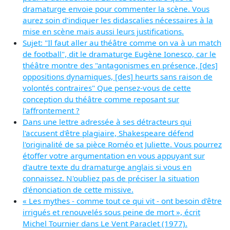
dramaturge envoie pour commenter la scène. Vous
aurez soin d'indiquer les didascalies nécessaires à la
mise en scène mais aussi leurs justifications.
Sujet: "Il faut aller au théâtre comme on va à un match
de football", dit le dramaturge Eugène Ionesco, car le
théâtre montre des "antagonismes en présence, [des]
oppositions dynamiques, [des] heurts sans raison de
volontés contraires" Que pensez-vous de cette
conception du théâtre comme reposant sur
l'affrontement ?
Dans une lettre adressée à ses détracteurs qui
l'accusent d'être plagiaire, Shakespeare défend
l'originalité de sa pièce Roméo et Juliette. Vous pourrez
étoffer votre argumentation en vous appuyant sur
d'autre texte du dramaturge anglais si vous en
connaissez. N'oubliez pas de préciser la situation
d'énonciation de cette missive.
« Les mythes - comme tout ce qui vit - ont besoin d'être
irrigués et renouvelés sous peine de mort », écrit
Michel Tournier dans Le Vent Paraclet (1977).