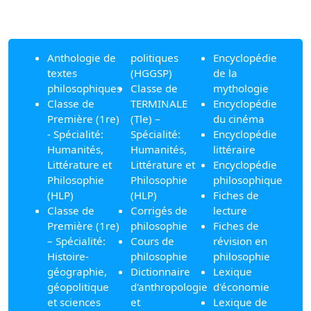
Anthologie de
politiques
Encyclopédie
textes
(HGGSP)
de la
philosophiques
Classe de
mythologie
Classe de
TERMINALE
Encyclopédie
Première (1re)
(Tle) –
du cinéma
- Spécialité:
Spécialité:
Encyclopédie
Humanités,
Humanités,
littéraire
Littérature et
Littérature et
Encyclopédie
Philosophie
Philosophie
philosophique
(HLP)
(HLP)
Fiches de
Classe de
Corrigés de
lecture
Première (1re)
philosophie
Fiches de
– Spécialité:
Cours de
révision en
Histoire-
philosophie
philosophie
géographie,
Dictionnaire
Lexique
géopolitique
d'anthropologie
d'économie
et sciences
et
Lexique de