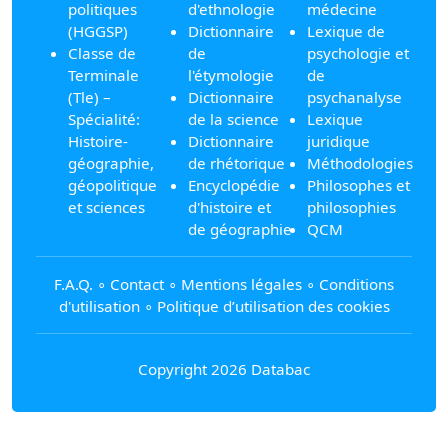
politiques
d'ethnologie
médecine
(HGGSP)
Dictionnaire
Lexique de
Classe de
de
psychologie et
Terminale
l'étymologie
de
(Tle) –
Dictionnaire
psychanalyse
Spécialité:
de la science
Lexique
Histoire-
Dictionnaire
juridique
géographie,
de rhétorique
Méthodologies
géopolitique
Encyclopédie
Philosophes et
et sciences
d'histoire et
philosophies
de géographie
QCM
F.A.Q.
∘
Contact
∘
Mentions légales
∘
Conditions
d'utilisation
∘
Politique d’utilisation des cookies
Copyright 2026 Databac