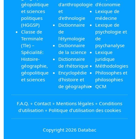
géopolitique
d'anthropologie
d'économie
et sciences
et
Lexique de
politiques
d'ethnologie
médecine
(HGGSP)
Dictionnaire
Lexique de
Classe de
de
psychologie et
Terminale
l'étymologie
de
(Tle) –
Dictionnaire
psychanalyse
Spécialité:
de la science
Lexique
Histoire-
Dictionnaire
juridique
géographie,
de rhétorique
Méthodologies
géopolitique
Encyclopédie
Philosophes et
et sciences
d'histoire et
philosophies
de géographie
QCM
F.A.Q.
∘
Contact
∘
Mentions légales
∘
Conditions
d'utilisation
∘
Politique d’utilisation des cookies
Copyright 2026 Databac