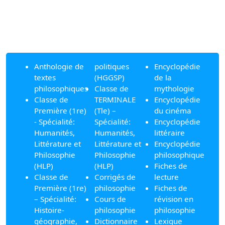
Anthologie de
politiques
Encyclopédie
textes
(HGGSP)
de la
philosophiques
Classe de
mythologie
Classe de
TERMINALE
Encyclopédie
Première (1re)
(Tle) –
du cinéma
- Spécialité:
Spécialité:
Encyclopédie
Humanités,
Humanités,
littéraire
Littérature et
Littérature et
Encyclopédie
Philosophie
Philosophie
philosophique
(HLP)
(HLP)
Fiches de
Classe de
Corrigés de
lecture
Première (1re)
philosophie
Fiches de
– Spécialité:
Cours de
révision en
Histoire-
philosophie
philosophie
géographie,
Dictionnaire
Lexique