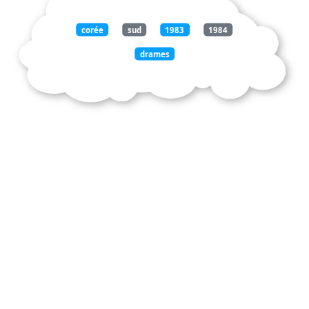
corée
sud
1983
1984
drames