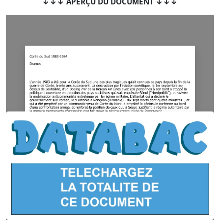
↓↓↓ APERÇU DU DOCUMENT ↓↓↓