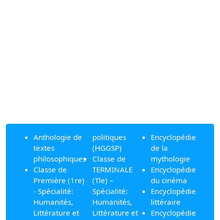
Anthologie de
politiques
Encyclopédie
textes
(HGGSP)
de la
philosophiques
Classe de
mythologie
Classe de
TERMINALE
Encyclopédie
Première (1re)
(Tle) –
du cinéma
- Spécialité:
Spécialité:
Encyclopédie
Humanités,
Humanités,
littéraire
Littérature et
Littérature et
Encyclopédie