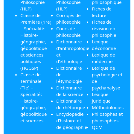
Philosophie
Philosophie
philosophique
(HLP)
(HLP)
Fiches de
Classe de
Corrigés de
lecture
Première (1re)
philosophie
Fiches de
– Spécialité:
Cours de
révision en
Histoire-
philosophie
philosophie
géographie,
Dictionnaire
Lexique
géopolitique
d'anthropologie
d'économie
et sciences
et
Lexique de
politiques
d'ethnologie
médecine
(HGGSP)
Dictionnaire
Lexique de
Classe de
de
psychologie et
Terminale
l'étymologie
de
(Tle) –
Dictionnaire
psychanalyse
Spécialité:
de la science
Lexique
Histoire-
Dictionnaire
juridique
géographie,
de rhétorique
Méthodologies
géopolitique
Encyclopédie
Philosophes et
et sciences
d'histoire et
philosophies
de géographie
QCM