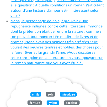
à la question : A quelle conditions un roman s'articulant
autour d'une histoire d'amour est-il intéressant selon
vous?
Nana, le personnage de Zola, éprouvait « une
répugnance indignée contre cette littérature immonde
dont la prétention était de rendre la nature ; comme si
l'on pouvait tout montrer ! En matière de livres et de
drames, Nana avait des opinions très arrêtées : elle
voulait des oeuvres tendres et nobles, des choses pour
la faire rêver et lui grandir l'âme. »Vous discuterez
cette conception de la littérature en vous appuyant sur
le roman naturaliste que vous avez étudié.
emile
zola
introduire
écriture
lyrique
poétique