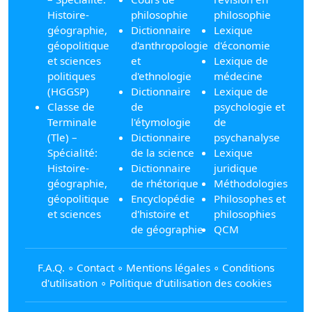
Histoire-
philosophie
philosophie
géographie,
Dictionnaire
Lexique
géopolitique
d'anthropologie
d'économie
et sciences
et
Lexique de
politiques
d'ethnologie
médecine
(HGGSP)
Dictionnaire
Lexique de
Classe de
de
psychologie et
Terminale
l'étymologie
de
(Tle) –
Dictionnaire
psychanalyse
Spécialité:
de la science
Lexique
Histoire-
Dictionnaire
juridique
géographie,
de rhétorique
Méthodologies
géopolitique
Encyclopédie
Philosophes et
et sciences
d'histoire et
philosophies
de géographie
QCM
F.A.Q.
∘
Contact
∘
Mentions légales
∘
Conditions
d'utilisation
∘
Politique d’utilisation des cookies