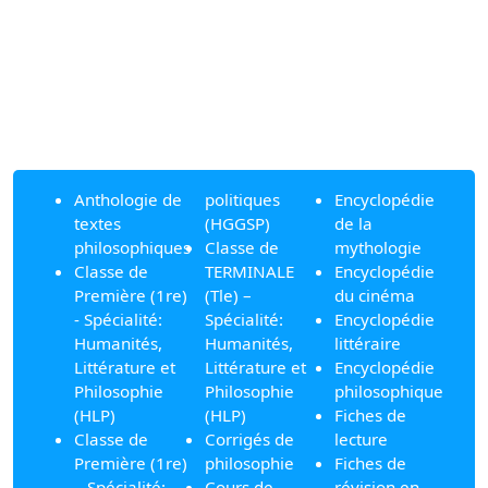
Anthologie de
politiques
Encyclopédie
textes
(HGGSP)
de la
philosophiques
Classe de
mythologie
Classe de
TERMINALE
Encyclopédie
Première (1re)
(Tle) –
du cinéma
- Spécialité:
Spécialité:
Encyclopédie
Humanités,
Humanités,
littéraire
Littérature et
Littérature et
Encyclopédie
Philosophie
Philosophie
philosophique
(HLP)
(HLP)
Fiches de
Classe de
Corrigés de
lecture
Première (1re)
philosophie
Fiches de
– Spécialité:
Cours de
révision en