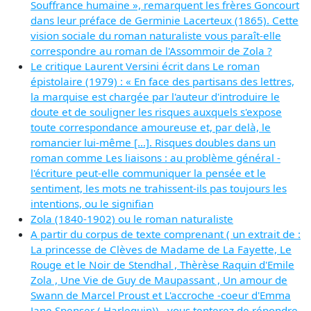
Souffrance humaine », remarquent les frères Goncourt
dans leur préface de Germinie Lacerteux (1865). Cette
vision sociale du roman naturaliste vous paraît-elle
correspondre au roman de l'Assommoir de Zola ?
Le critique Laurent Versini écrit dans Le roman
épistolaire (1979) : « En face des partisans des lettres,
la marquise est chargée par l'auteur d'introduire le
doute et de souligner les risques auxquels s'expose
toute correspondance amoureuse et, par delà, le
romancier lui-même [...]. Risques doubles dans un
roman comme Les liaisons : au problème général -
l'écriture peut-elle communiquer la pensée et le
sentiment, les mots ne trahissent-ils pas toujours les
intentions, ou le signifian
Zola (1840-1902) ou le roman naturaliste
A partir du corpus de texte comprenant ( un extrait de :
La princesse de Clèves de Madame de La Fayette, Le
Rouge et le Noir de Stendhal , Thèrèse Raquin d'Emile
Zola , Une Vie de Guy de Maupassant , Un amour de
Swann de Marcel Proust et L'accroche -coeur d'Emma
Jane Spenser ( Harlequin)) , vous tenterez de répondre