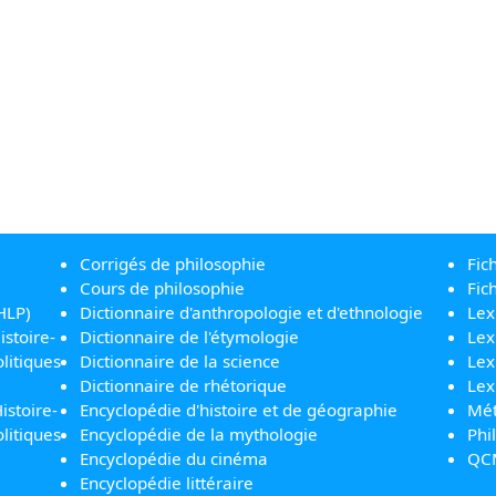
Corrigés de philosophie
Fic
Cours de philosophie
Fic
HLP)
Dictionnaire d'anthropologie et d'ethnologie
Lex
istoire-
Dictionnaire de l'étymologie
Lex
litiques
Dictionnaire de la science
Lex
Dictionnaire de rhétorique
Lex
istoire-
Encyclopédie d'histoire et de géographie
Mét
litiques
Encyclopédie de la mythologie
Phi
Encyclopédie du cinéma
QC
Encyclopédie littéraire