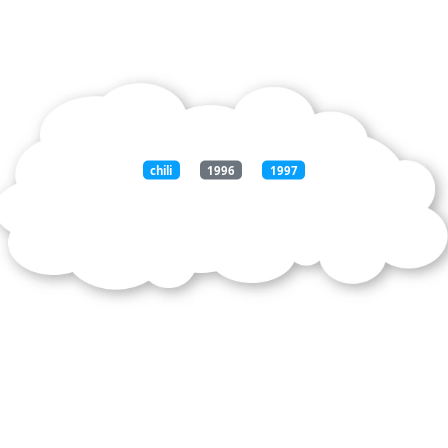
chili
1996
1997