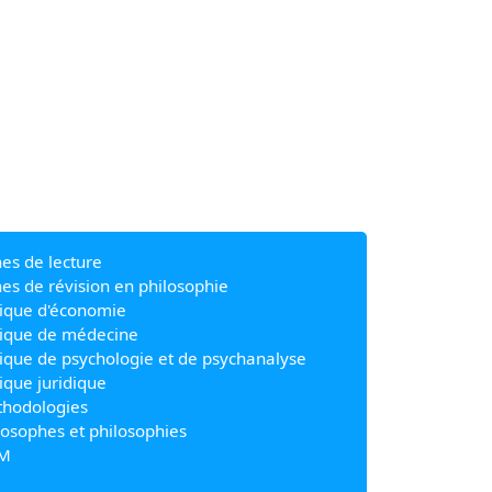
hes de lecture
hes de révision en philosophie
ique d'économie
ique de médecine
ique de psychologie et de psychanalyse
ique juridique
hodologies
losophes et philosophies
M