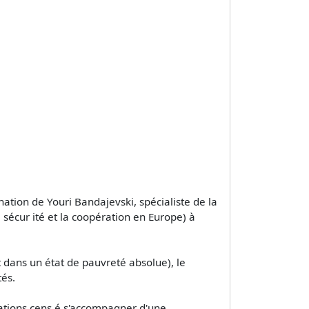
ation de Youri Bandajevski, spécialiste de la
sécur ité et la coopération en Europe) à
t dans un état de pauvreté absolue), le
tés.
ations cens é s'accompagner d'une