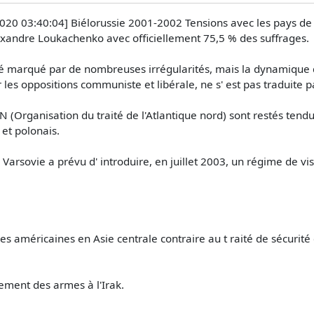
020 03:40:04] Biélorussie 2001-2002 Tensions avec les pays de l
exandre Loukachenko avec officiellement 75,5 % des suffrages.
 été marqué par de nombreuses irrégularités, mais la dynamiqu
 les oppositions communiste et libérale, ne s' est pas traduite 
N (Organisation du traité de l'Atlantique nord) sont restés tend
 et polonais.
Varsovie a prévu d' introduire, en juillet 2003, un régime de vis
s américaines en Asie centrale contraire au t raité de sécurité co
ement des armes à l'Irak.