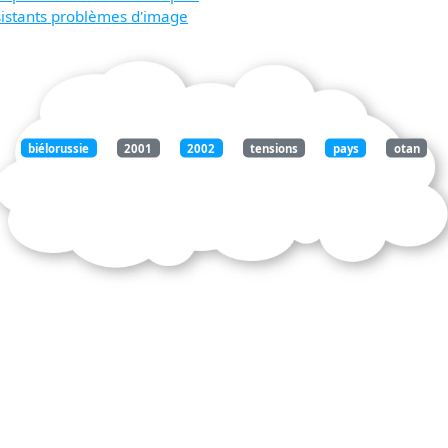
sistants problèmes d'image
biélorussie
2001
2002
tensions
pays
otan