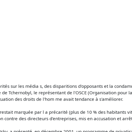
ités sur les média s, des disparitions d'opposants et la condamn
de Tchernobyl, le représentant de l'OSCE (Organisation pour la 
uation des droits de l'hom me avait tendance à s'améliorer.
restait marquée par l a précarité (plus de 10 % des habitants vi
 contre des directeurs d'entreprises, mis en accusation et arrê
sky, a présenté, en décembre 2001, un programme de privatis