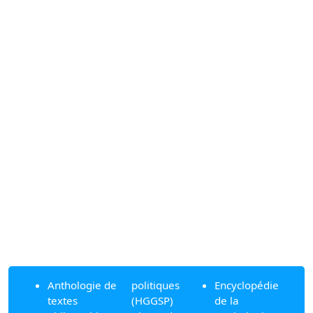
Anthologie de
politiques
Encyclopédie
textes
(HGGSP)
de la