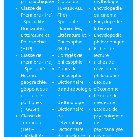
philosophiques
Classe de
mythologie
Classe de
TERMINALE
Encyclopédie
Première (1re)
(Tle) –
du cinéma
- Spécialité:
Spécialité:
Encyclopédie
Humanités,
Humanités,
littéraire
Littérature et
Littérature et
Encyclopédie
Philosophie
Philosophie
philosophique
(HLP)
(HLP)
Fiches de
Classe de
Corrigés de
lecture
Première (1re)
philosophie
Fiches de
– Spécialité:
Cours de
révision en
Histoire-
philosophie
philosophie
géographie,
Dictionnaire
Lexique
géopolitique
d'anthropologie
d'économie
et sciences
et
Lexique de
politiques
d'ethnologie
médecine
(HGGSP)
Dictionnaire
Lexique de
Classe de
de
psychologie et
Terminale
l'étymologie
de
(Tle) –
Dictionnaire
psychanalyse
Spécialité:
de la science
Lexique