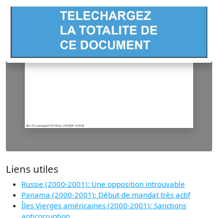
Liens utiles
Russie (2000-2001): Une opposition introuvable
Panama (2000-2001): Début de mandat très actif
Îles Vierges américaines (2000-2001): Sanctions
anticorruption