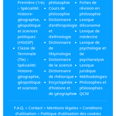
Première (1re)
philosophie
Fiches de
– Spécialité:
Cours de
révision en
Histoire-
philosophie
philosophie
géographie,
Dictionnaire
Lexique
géopolitique
d'anthropologie
d'économie
et sciences
et
Lexique de
politiques
d'ethnologie
médecine
(HGGSP)
Dictionnaire
Lexique de
Classe de
de
psychologie et
Terminale
l'étymologie
de
(Tle) –
Dictionnaire
psychanalyse
Spécialité:
de la science
Lexique
Histoire-
Dictionnaire
juridique
géographie,
de rhétorique
Méthodologies
géopolitique
Encyclopédie
Philosophes et
et sciences
d'histoire et
philosophies
de géographie
QCM
F.A.Q.
∘
Contact
∘
Mentions légales
∘
Conditions
d'utilisation
∘
Politique d’utilisation des cookies