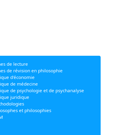
hes de lecture
hes de révision en philosophie
ique d'économie
ique de médecine
ique de psychologie et de psychanalyse
ique juridique
hodologies
losophes et philosophies
M