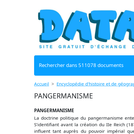
Rechercher dans 511078 documents
Accueil
Encyclopédie d'histoire et de géogra
PANGERMANISME
PANGERMANISME
La doctrine politique du pangermanisme enten
S’identifiant avant la création du IIe Reich (
influent tant auprès du pouvoir impérial que 