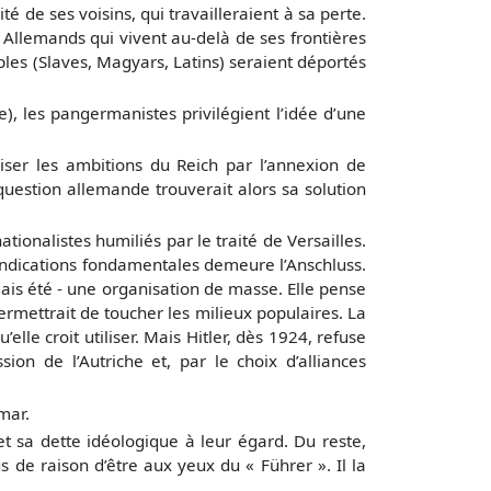
ité de ses voisins, qui travailleraient à sa perte.
es Allemands qui vivent au-delà de ses frontières
ples (Slaves, Magyars, Latins) seraient déportés
, les pangermanistes privilégient l’idée d’une
iser les ambitions du Reich par l’annexion de
 question allemande trouverait alors sa solution
ationalistes humiliés par le traité de Versailles.
evendications fondamentales demeure l’Anschluss.
amais été - une organisation de masse. Elle pense
permettrait de toucher les milieux populaires. La
elle croit utiliser. Mais Hitler, dès 1924, refuse
on de l’Autriche et, par le choix d’alliances
mar.
t sa dette idéologique à leur égard. Du reste,
us de raison d’être aux yeux du « Führer ». Il la