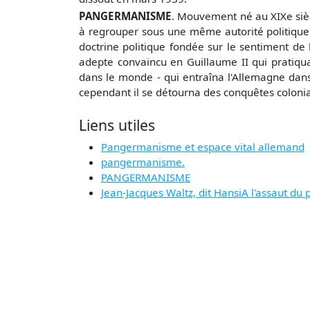
PANGERMANISME
. Mouvement né au XIXe sièc
à regrouper sous une même autorité politique
doctrine politique fondée sur le sentiment de
adepte convaincu en Guillaume II qui pratiqua
dans le monde - qui entraîna l'Allemagne dan
cependant il se détourna des conquêtes colonial
Liens utiles
Pangermanisme et espace vital allemand
pangermanisme.
PANGERMANISME
Jean-Jacques Waltz, dit HansiA l'assaut d