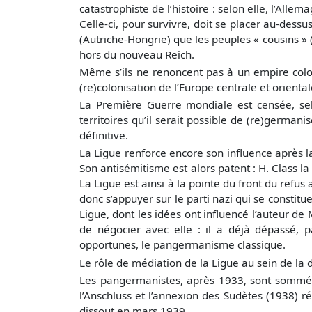
catastrophiste de l’histoire : selon elle, l’Allem
Celle-ci, pour survivre, doit se placer au-dessu
(Autriche-Hongrie) que les peuples « cousins » 
hors du nouveau Reich.
Même s’ils ne renoncent pas à un empire colon
(re)colonisation de l’Europe centrale et oriental
La Première Guerre mondiale est censée, selo
territoires qu’il serait possible de (re)german
définitive.
La Ligue renforce encore son influence après la d
Son antisémitisme est alors patent : H. Class l
La Ligue est ainsi à la pointe du front du refus
donc s’appuyer sur le parti nazi qui se constitu
Ligue, dont les idées ont influencé l’auteur de M
de négocier avec elle : il a déjà dépassé, p
opportunes, le pangermanisme classique.
Le rôle de médiation de la Ligue au sein de l
Les pangermanistes, après 1933, sont sommés d
l’Anschluss et l’annexion des Sudètes (1938) réa
dissout en mars 1939.