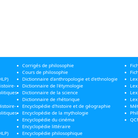
Corrigés de philosophie
Fic
Cours de philosophie
Fic
HLP)
Dictionnaire d'anthropologie et d'ethnologie
Lex
istoire-
Dictionnaire de l'étymologie
Lex
litiques
Dictionnaire de la science
Lex
Dictionnaire de rhétorique
Lex
istoire-
Encyclopédie d'histoire et de géographie
Mét
litiques
Encyclopédie de la mythologie
Phi
Encyclopédie du cinéma
QC
Encyclopédie littéraire
HLP)
Encyclopédie philosophique