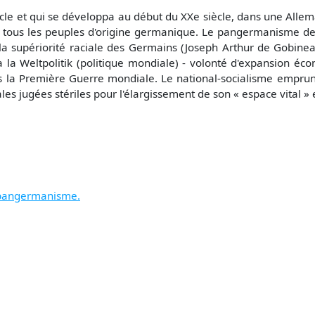
le et qui se développa au début du XXe siècle, dans une Allem
 tous les peuples d'origine germanique. Le pangermanisme dev
 la supériorité raciale des Germains (Joseph Arthur de Gobine
 la Weltpolitik (politique mondiale) - volonté d'expansion é
s la Première Guerre mondiale. Le national-socialisme empru
es jugées stériles pour l'élargissement de son « espace vital » e
u pangermanisme.