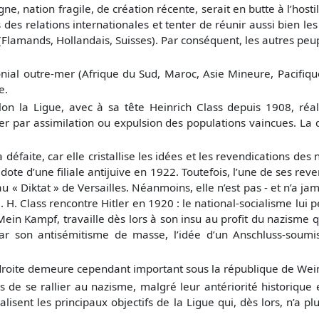
agne, nation fragile, de création récente, serait en butte à l’hostil
s des relations internationales et tenter de réunir aussi bien l
(Flamands, Hollandais, Suisses). Par conséquent, les autres peu
ial outre-mer (Afrique du Sud, Maroc, Asie Mineure, Pacifique)
e.
n la Ligue, avec à sa tête Heinrich Class depuis 1908, réal
iser par assimilation ou expulsion des populations vaincues. La
éfaite, car elle cristallise les idées et les revendications des n
a dote d’une filiale antijuive en 1922. Toutefois, l’une de ses r
 au « Diktat » de Versailles. Néanmoins, elle n’est pas - et n’a j
e. H. Class rencontre Hitler en 1920 : le national-socialisme lui 
ein Kampf, travaille dès lors à son insu au profit du nazisme qu’
ar son antisémitisme de masse, l’idée d’un Anschluss-soumissi
a droite demeure cependant important sous la république de Wei
e se rallier au nazisme, malgré leur antériorité historique e
lisent les principaux objectifs de la Ligue qui, dès lors, n’a pl