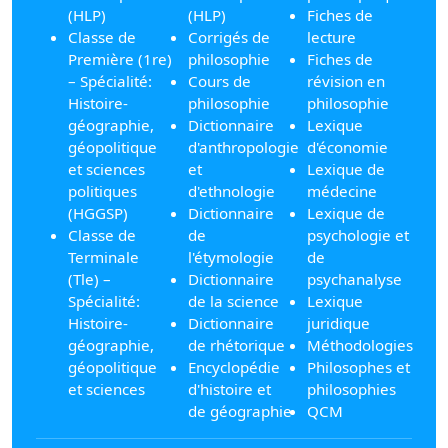
(HLP)
(HLP)
Fiches de
Classe de
Corrigés de
lecture
Première (1re)
philosophie
Fiches de
– Spécialité:
Cours de
révision en
Histoire-
philosophie
philosophie
géographie,
Dictionnaire
Lexique
géopolitique
d'anthropologie
d'économie
et sciences
et
Lexique de
politiques
d'ethnologie
médecine
(HGGSP)
Dictionnaire
Lexique de
Classe de
de
psychologie et
Terminale
l'étymologie
de
(Tle) –
Dictionnaire
psychanalyse
Spécialité:
de la science
Lexique
Histoire-
Dictionnaire
juridique
géographie,
de rhétorique
Méthodologies
géopolitique
Encyclopédie
Philosophes et
et sciences
d'histoire et
philosophies
de géographie
QCM