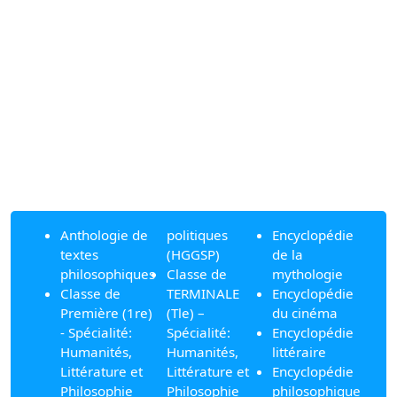
Anthologie de
politiques
Encyclopédie
textes
(HGGSP)
de la
philosophiques
Classe de
mythologie
Classe de
TERMINALE
Encyclopédie
Première (1re)
(Tle) –
du cinéma
- Spécialité:
Spécialité:
Encyclopédie
Humanités,
Humanités,
littéraire
Littérature et
Littérature et
Encyclopédie
Philosophie
Philosophie
philosophique