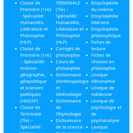
Classe de
TERMINALE
Encyclopédie
Première (1re)
(Tle) –
du cinéma
- Spécialité:
Spécialité:
Encyclopédie
Humanités,
Humanités,
littéraire
Littérature et
Littérature et
Encyclopédie
Philosophie
Philosophie
philosophique
(HLP)
(HLP)
Fiches de
Classe de
Corrigés de
lecture
Première (1re)
philosophie
Fiches de
– Spécialité:
Cours de
révision en
Histoire-
philosophie
philosophie
géographie,
Dictionnaire
Lexique
géopolitique
d'anthropologie
d'économie
et sciences
et
Lexique de
politiques
d'ethnologie
médecine
(HGGSP)
Dictionnaire
Lexique de
Classe de
de
psychologie et
Terminale
l'étymologie
de
(Tle) –
Dictionnaire
psychanalyse
Spécialité:
de la science
Lexique