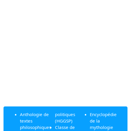
Anthologie de
politiques
Encyclopédie
textes
(HGGSP)
de la
philosophiques
Classe de
mythologie