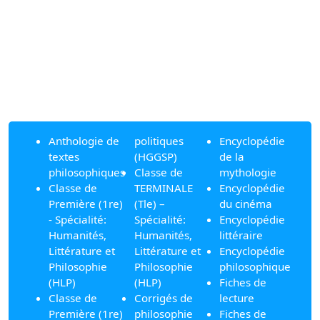
Anthologie de
politiques
Encyclopédie
textes
(HGGSP)
de la
philosophiques
Classe de
mythologie
Classe de
TERMINALE
Encyclopédie
Première (1re)
(Tle) –
du cinéma
- Spécialité:
Spécialité:
Encyclopédie
Humanités,
Humanités,
littéraire
Littérature et
Littérature et
Encyclopédie
Philosophie
Philosophie
philosophique
(HLP)
(HLP)
Fiches de
Classe de
Corrigés de
lecture
Première (1re)
philosophie
Fiches de