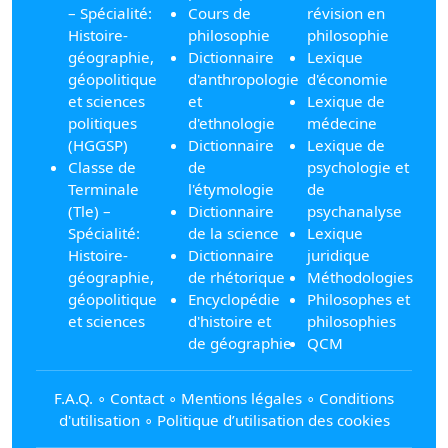
– Spécialité:
Cours de
révision en
Histoire-
philosophie
philosophie
géographie,
Dictionnaire
Lexique
géopolitique
d'anthropologie
d'économie
et sciences
et
Lexique de
politiques
d'ethnologie
médecine
(HGGSP)
Dictionnaire
Lexique de
Classe de
de
psychologie et
Terminale
l'étymologie
de
(Tle) –
Dictionnaire
psychanalyse
Spécialité:
de la science
Lexique
Histoire-
Dictionnaire
juridique
géographie,
de rhétorique
Méthodologies
géopolitique
Encyclopédie
Philosophes et
et sciences
d'histoire et
philosophies
de géographie
QCM
F.A.Q.
∘
Contact
∘
Mentions légales
∘
Conditions
d'utilisation
∘
Politique d’utilisation des cookies