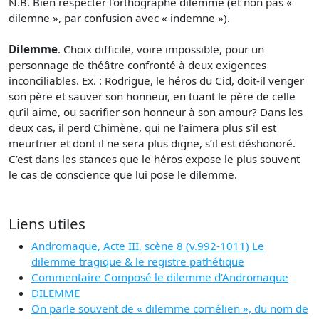
N.B. Bien respecter l'orthographe dilemme (et non pas «
dilemne », par confusion avec « indemne »).
Dilemme
. Choix difficile, voire impossible, pour un
personnage de théâtre confronté à deux exigences
inconciliables. Ex. : Rodrigue, le héros du Cid, doit-il venger
son père et sauver son honneur, en tuant le père de celle
qu’il aime, ou sacrifier son honneur à son amour? Dans les
deux cas, il perd Chimène, qui ne l’aimera plus s’il est
meurtrier et dont il ne sera plus digne, s’il est déshonoré.
C’est dans les stances que le héros expose le plus souvent
le cas de conscience que lui pose le dilemme.
Liens utiles
Andromaque, Acte III, scène 8 (v.992-1011) Le
dilemme tragique & le registre pathétique
Commentaire Composé le dilemme d'Andromaque
DILEMME
On parle souvent de « dilemme cornélien », du nom de