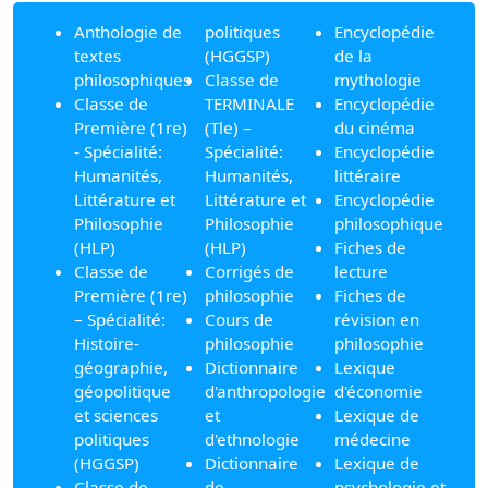
Anthologie de
politiques
Encyclopédie
textes
(HGGSP)
de la
philosophiques
Classe de
mythologie
Classe de
TERMINALE
Encyclopédie
Première (1re)
(Tle) –
du cinéma
- Spécialité:
Spécialité:
Encyclopédie
Humanités,
Humanités,
littéraire
Littérature et
Littérature et
Encyclopédie
Philosophie
Philosophie
philosophique
(HLP)
(HLP)
Fiches de
Classe de
Corrigés de
lecture
Première (1re)
philosophie
Fiches de
– Spécialité:
Cours de
révision en
Histoire-
philosophie
philosophie
géographie,
Dictionnaire
Lexique
géopolitique
d'anthropologie
d'économie
et sciences
et
Lexique de
politiques
d'ethnologie
médecine
(HGGSP)
Dictionnaire
Lexique de
Classe de
de
psychologie et