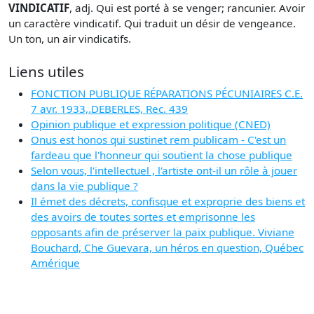
VINDICATIF
, adj. Qui est porté à se venger; rancunier. Avoir
un caractère vindicatif. Qui traduit un désir de vengeance.
Un ton, un air vindicatifs.
Liens utiles
FONCTION PUBLIQUE RÉPARATIONS PÉCUNIAIRES C.E.
7 avr. 1933,.DEBERLES, Rec. 439
Opinion publique et expression politique (CNED)
Onus est honos qui sustinet rem publicam - C'est un
fardeau que l'honneur qui soutient la chose publique
Selon vous, l'intellectuel , l'artiste ont-il un rôle à jouer
dans la vie publique ?
Il émet des décrets, confisque et exproprie des biens et
des avoirs de toutes sortes et emprisonne les
opposants afin de préserver la paix publique. Viviane
Bouchard, Che Guevara, un héros en question, Québec
Amérique