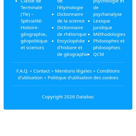
Classe de
de
psychologie et
Terminale
l'étymologie
de
(Tle) –
Dictionnaire
psychanalyse
Spécialité:
de la science
Lexique
Histoire-
Dictionnaire
juridique
géographie,
de rhétorique
Méthodologies
géopolitique
Encyclopédie
Philosophes et
et sciences
d'histoire et
philosophies
de géographie
QCM
F.A.Q.
∘
Contact
∘
Mentions légales
∘
Conditions
d'utilisation
∘
Politique d’utilisation des cookies
Copyright 2026 Databac