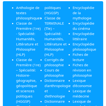
Anthologie de
politiques
Encyclopédie
textes
(HGGSP)
de la
philosophiques
Classe de
mythologie
Classe de
TERMINALE
Encyclopédie
Première (1re)
(Tle) –
du cinéma
- Spécialité:
Spécialité:
Encyclopédie
Humanités,
Humanités,
littéraire
Littérature et
Littérature et
Encyclopédie
Philosophie
Philosophie
philosophique
(HLP)
(HLP)
Fiches de
Classe de
Corrigés de
lecture
Première (1re)
philosophie
Fiches de
– Spécialité:
Cours de
révision en
Histoire-
philosophie
philosophie
géographie,
Dictionnaire
Lexique
géopolitique
d'anthropologie
d'économie
et sciences
et
Lexique de
politiques
d'ethnologie
médecine
(HGGSP)
Dictionnaire
Lexique de