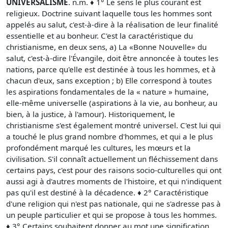
UNIVERSALISME
. n.m. ♦ 1° Le sens le plus courant est
religieux. Doctrine suivant laquelle tous les hommes sont
appelés au salut, c'est-à-dire à la réalisation de leur finalité
essentielle et au bonheur. C'est la caractéristique du
christianisme, en deux sens, a) La «Bonne Nouvelle» du
salut, c'est-à-dire l'Évangile, doit être annoncée à toutes les
nations, parce qu'elle est destinée à tous les hommes, et à
chacun d'eux, sans exception ; b) Elle correspond à toutes
les aspirations fondamentales de la « nature » humaine,
elle-même universelle (aspirations à la vie, au bonheur, au
bien, à la justice, à l'amour). Historiquement, le
christianisme s'est également montré universel. C'est lui qui
a touché le plus grand nombre d'hommes, et qui a le plus
profondément marqué les cultures, les mœurs et la
civilisation. S'il connaît actuellement un fléchissement dans
certains pays, c'est pour des raisons socio-culturelles qui ont
aussi agi à d'autres moments de l'histoire, et qui n'indiquent
pas qu'il est destiné à la décadence. ♦ 2° Caractéristique
d'une religion qui n'est pas nationale, qui ne s'adresse pas à
un peuple particulier et qui se propose à tous les hommes.
♦ 3° Certains souhaitent donner au mot une signification