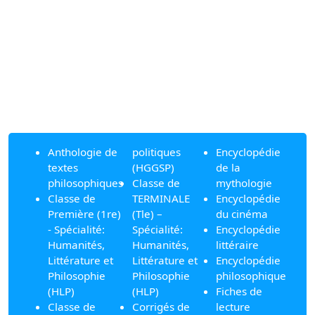
Anthologie de
politiques
Encyclopédie
textes
(HGGSP)
de la
philosophiques
Classe de
mythologie
Classe de
TERMINALE
Encyclopédie
Première (1re)
(Tle) –
du cinéma
- Spécialité:
Spécialité:
Encyclopédie
Humanités,
Humanités,
littéraire
Littérature et
Littérature et
Encyclopédie
Philosophie
Philosophie
philosophique
(HLP)
(HLP)
Fiches de
Classe de
Corrigés de
lecture