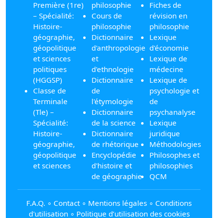
Première (1re)
philosophie
Fiches de
– Spécialité:
Cours de
révision en
Histoire-
philosophie
philosophie
géographie,
Dictionnaire
Lexique
géopolitique
d'anthropologie
d'économie
et sciences
et
Lexique de
politiques
d'ethnologie
médecine
(HGGSP)
Dictionnaire
Lexique de
Classe de
de
psychologie et
Terminale
l'étymologie
de
(Tle) –
Dictionnaire
psychanalyse
Spécialité:
de la science
Lexique
Histoire-
Dictionnaire
juridique
géographie,
de rhétorique
Méthodologies
géopolitique
Encyclopédie
Philosophes et
et sciences
d'histoire et
philosophies
de géographie
QCM
F.A.Q.
∘
Contact
∘
Mentions légales
∘
Conditions
d'utilisation
∘
Politique d’utilisation des cookies