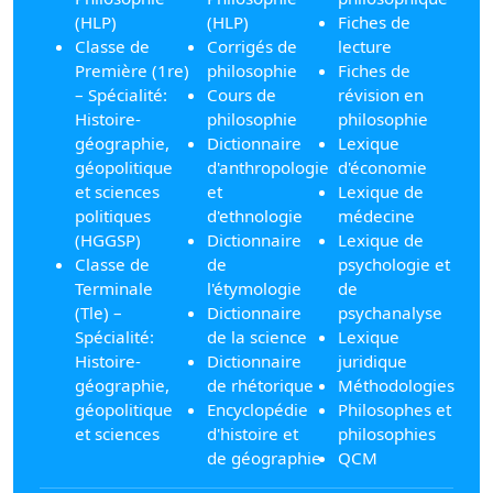
(HLP)
(HLP)
Fiches de
Classe de
Corrigés de
lecture
Première (1re)
philosophie
Fiches de
– Spécialité:
Cours de
révision en
Histoire-
philosophie
philosophie
géographie,
Dictionnaire
Lexique
géopolitique
d'anthropologie
d'économie
et sciences
et
Lexique de
politiques
d'ethnologie
médecine
(HGGSP)
Dictionnaire
Lexique de
Classe de
de
psychologie et
Terminale
l'étymologie
de
(Tle) –
Dictionnaire
psychanalyse
Spécialité:
de la science
Lexique
Histoire-
Dictionnaire
juridique
géographie,
de rhétorique
Méthodologies
géopolitique
Encyclopédie
Philosophes et
et sciences
d'histoire et
philosophies
de géographie
QCM