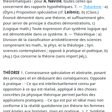
théorématiques : pour
A. Naville
, toutes celles qui
concernent des rapports hypothétiques. 7. —
Théorème
: a)
(Étym.) Proposition spéculative (cf.
Leibniz
), b) (Class.)
Énoncé démontré dans une théorie, et suffisamment gén.
pour servir de principe à d’autres démonstrations, c)
(Logique math.) Toute expression d’un système logique qui
est démontrable dans ce système. 8. — Théorétique : a)
Division de la classification aristotélicienne des sciences
comprenant les math., la phys. et la théologie ; Syn.
sciences contemplatives ; opposé à pratique et poétique, b)
(Auj.) Qui concerne la théorie (sans import péj.).
THÉORIE
1. Connaissance spéculative et abstraite, posant
des principes et en déduisant des conséquences. Opposée
à pratique : - Ce qui est intellectuellement connu par
opposition à ce qui est réalisé, appliqué à des choses
concrètes (la physique théorique permet parfois des
applications pratiques). - Ce qui est pur et idéal mais non
conforme à la réalité quotidienne (en théorie les femmes
sont égales aux hommes, mais en pratique...). 2. Système