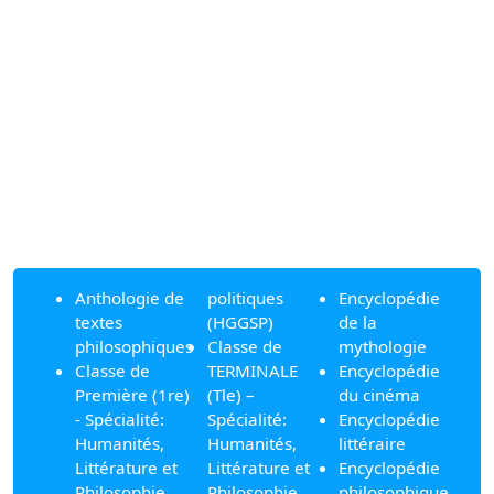
Anthologie de
politiques
Encyclopédie
textes
(HGGSP)
de la
philosophiques
Classe de
mythologie
Classe de
TERMINALE
Encyclopédie
Première (1re)
(Tle) –
du cinéma
- Spécialité:
Spécialité:
Encyclopédie
Humanités,
Humanités,
littéraire
Littérature et
Littérature et
Encyclopédie
Philosophie
Philosophie
philosophique