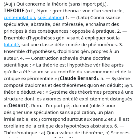
(Auj.) Qui concerne la théorie (sans import péj.).
THEORIE
(n f., étym. : grec theoria : vue d’un spectacle,
contemplation
,
spéculation
) 1. — (Lato) Connaissance
spéculative, abstraite, désintéressée, enchaînant des
principes à des conséquences ; opposée à pratique. 2. —
Ensemble d’hypothèses gén. visant à expliquer soit la
totalité
, soit une classe déterminée de phénomènes. 3. —
Ensemble d’hypothèses, d’opinions gén. propres à un
auteur. 4. — Construction achevée d’une doctrine
scientifique : « La théorie est l'hypothèse vérifiée après
qu’elle a été soumise au contrôle du raisonnement et de la
critique expérimentale » (
Claude Bernard
). 5. — Système
composé d’axiomes et des théorèmes qu’on en déduit ; Syn.
théorie déductive : « Système des théorèmes propres à une
structure dont les axiomes ont été explicitement distingués
» (
Desanti
). Rem. : l’import péj. du mot (utilisé pour
désigner une spéculation sans application, un plan
irréalisable, etc.) correspond surtout aux sens 2 et 3, il est
corollaire de la critique des hypothèses abstraites. 6. —
Théorématique : a) Qui a valeur de théorème, b) Sciences