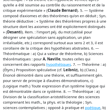
qu’elle a été soumise au contrôle du raisonnement et de la
critique expérimentale » (
Claude Bernard
). 5. — Système
composé d’axiomes et des théorèmes qu’on en déduit ; Syn.
théorie déductive : « Système des théorèmes propres à une
structure dont les axiomes ont été explicitement distingués
» (
Desanti
). Rem. : l’import péj. du mot (utilisé pour
désigner une spéculation sans application, un plan
irréalisable, etc.) correspond surtout aux sens 2 et 3, il est
corollaire de la critique des hypothèses abstraites. 6. —
Théorématique : a) Qui a valeur de théorème, b) Sciences
théorématiques : pour
A. Naville
, toutes celles qui
concernent des rapports
hypothétiques
. 7. — Théorème : a)
(Étym.) Proposition spéculative (cf.
Leibniz
), b) (Class.)
Énoncé démontré dans une théorie, et suffisamment gén.
pour servir de principe à d’autres démonstrations, c)
(Logique math.) Toute expression d’un système logique qui
est démontrable dans ce système. 8. — Théorétique : a)
Division de la classification aristotélicienne des sciences
comprenant les math., la phys. et la théologie ; Syn.
sciences contemplatives ; opposé à pratique et
poétique
, b)