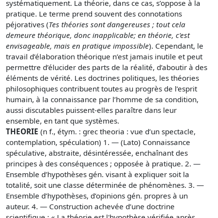
systématiquement. La théorie, dans ce cas, s’oppose à la
pratique. Le terme prend souvent des connotations
péjoratives (
Tes théories sont dangereuses ; tout cela
demeure théorique, donc inapplicable; en théorie, c'est
envisageable, mais en pratique impossible
). Cependant, le
travail d’élaboration théorique n’est jamais inutile et peut
permettre d’élucider des parts de la réalité, d’aboutir à des
éléments de vérité. Les doctrines politiques, les théories
philosophiques contribuent toutes au progrès de l’esprit
humain, à la connaissance par l’homme de sa condition,
aussi discutables puissent-elles paraître dans leur
ensemble, en tant que systèmes.
THEORIE
(n f., étym. : grec theoria : vue d’un spectacle,
contemplation, spéculation) 1. — (Lato) Connaissance
spéculative, abstraite, désintéressée, enchaînant des
principes à des conséquences ; opposée à pratique. 2. —
Ensemble d’hypothèses gén. visant à expliquer soit la
totalité, soit une classe déterminée de phénomènes. 3. —
Ensemble d’hypothèses, d’opinions gén. propres à un
auteur. 4. — Construction achevée d’une doctrine
scientifique : « La théorie est l'hypothèse vérifiée après