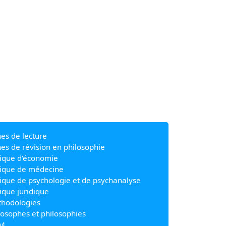
hes de lecture
hes de révision en philosophie
ique d'économie
ique de médecine
ique de psychologie et de psychanalyse
ique juridique
hodologies
losophes et philosophies
M