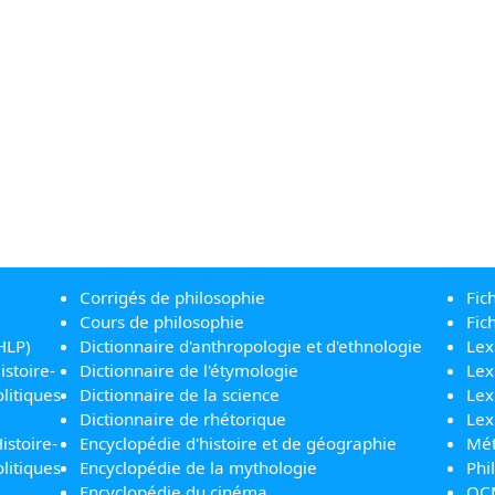
Corrigés de philosophie
Fic
Cours de philosophie
Fic
HLP)
Dictionnaire d'anthropologie et d'ethnologie
Lex
istoire-
Dictionnaire de l'étymologie
Lex
litiques
Dictionnaire de la science
Lex
Dictionnaire de rhétorique
Lex
istoire-
Encyclopédie d'histoire et de géographie
Mét
litiques
Encyclopédie de la mythologie
Phi
Encyclopédie du cinéma
QC