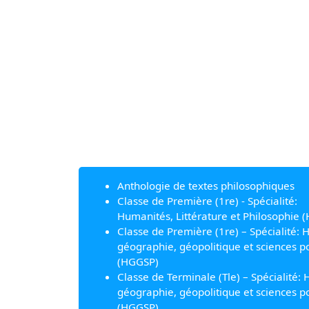
Anthologie de textes philosophiques
Classe de Première (1re) - Spécialité:
Humanités, Littérature et Philosophie (
Classe de Première (1re) – Spécialité: H
géographie, géopolitique et sciences po
(HGGSP)
Classe de Terminale (Tle) – Spécialité: H
géographie, géopolitique et sciences po
(HGGSP)