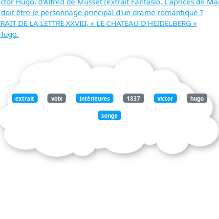
ctor Hugo, d'Alfred de Musset (extrait Fantasio, Caprices de Ma
ue doit être le personnage principal d'un drame romantique ?
XTRAIT DE LA LETTRE XXVIII, « LE CHATEAU D'HEIDELBERG »
 Hugo.
extrait
voix
intérieures
1837
victor
hugo
songe