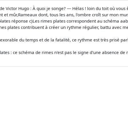
 de Victor Hugo : À quoi je songe? — Hélas ! loin du toit où vous 
t et mûr,Rameaux dont, tous les ans, l'ombre croît sur mon mur.
ates réponse c)Les rimes plates correspondent au schéma aabb (
rimes plates contribuent à créer un rythme régulier, battu avec
exorable du temps et de la fatalité, ce rythme est très prisé par
 plates : ce schéma de rimes n'est pas le signe d'une absence de 