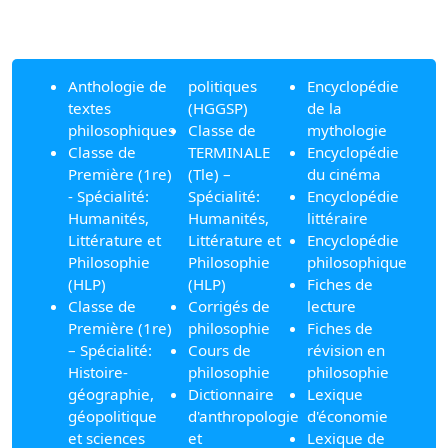
Anthologie de
politiques
Encyclopédie
textes
(HGGSP)
de la
philosophiques
Classe de
mythologie
Classe de
TERMINALE
Encyclopédie
Première (1re)
(Tle) –
du cinéma
- Spécialité:
Spécialité:
Encyclopédie
Humanités,
Humanités,
littéraire
Littérature et
Littérature et
Encyclopédie
Philosophie
Philosophie
philosophique
(HLP)
(HLP)
Fiches de
Classe de
Corrigés de
lecture
Première (1re)
philosophie
Fiches de
– Spécialité:
Cours de
révision en
Histoire-
philosophie
philosophie
géographie,
Dictionnaire
Lexique
géopolitique
d'anthropologie
d'économie
et sciences
et
Lexique de