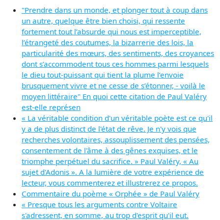
"Prendre dans un monde, et plonger tout à coup dans
un autre, quelque être bien choisi, qui ressente
fortement tout l’absurde qui nous est imperceptible,
l’étrangeté des coutumes, la bizarrerie des lois, la
particularité des mœurs, des sentiments, des croyances
dont s’accommodent tous ces hommes parmi lesquels
le dieu tout-puissant qui tient la plume l’envoie
brusquement vivre et ne cesse de s’étonner, - voilà le
moyen littéraire" En quoi cette citation de Paul Valéry
est-elle représen
« La véritable condition d'un véritable poète est ce qu'il
y a de plus distinct de l'état de rêve. Je n'y vois que
recherches volontaires, assouplissement des pensées,
consentement de l'âme à des gênes exquises, et le
triomphe perpétuel du sacrifice. » Paul Valéry, « Au
sujet d'Adonis ». A la lumière de votre expérience de
lecteur, vous commenterez et illustrerez ce propos.
Commentaire du poème « Orphée » de Paul Valéry
« Presque tous les arguments contre Voltaire
s'adressent, en somme, au trop d'esprit qu'il eut.