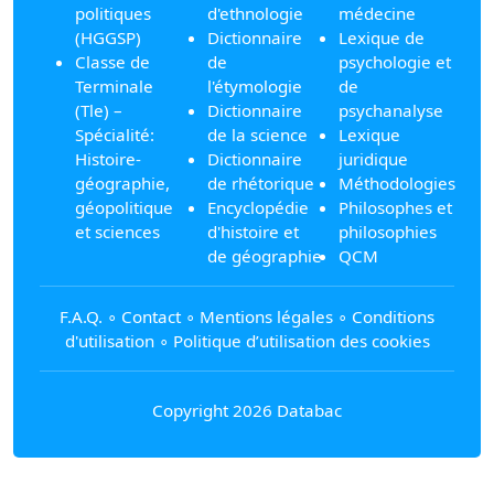
politiques
d'ethnologie
médecine
(HGGSP)
Dictionnaire
Lexique de
Classe de
de
psychologie et
Terminale
l'étymologie
de
(Tle) –
Dictionnaire
psychanalyse
Spécialité:
de la science
Lexique
Histoire-
Dictionnaire
juridique
géographie,
de rhétorique
Méthodologies
géopolitique
Encyclopédie
Philosophes et
et sciences
d'histoire et
philosophies
de géographie
QCM
F.A.Q.
∘
Contact
∘
Mentions légales
∘
Conditions
d'utilisation
∘
Politique d’utilisation des cookies
Copyright 2026 Databac