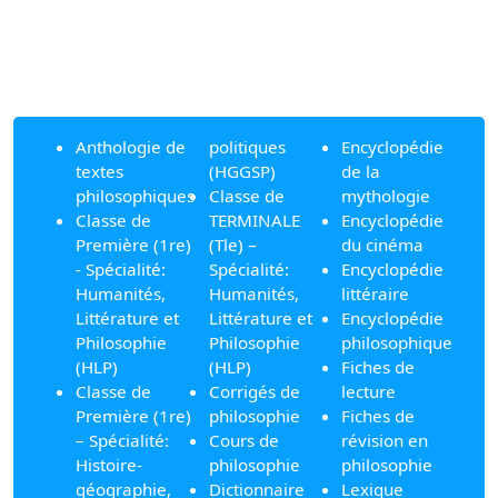
Anthologie de
politiques
Encyclopédie
textes
(HGGSP)
de la
philosophiques
Classe de
mythologie
Classe de
TERMINALE
Encyclopédie
Première (1re)
(Tle) –
du cinéma
- Spécialité:
Spécialité:
Encyclopédie
Humanités,
Humanités,
littéraire
Littérature et
Littérature et
Encyclopédie
Philosophie
Philosophie
philosophique
(HLP)
(HLP)
Fiches de
Classe de
Corrigés de
lecture
Première (1re)
philosophie
Fiches de
– Spécialité:
Cours de
révision en
Histoire-
philosophie
philosophie
géographie,
Dictionnaire
Lexique