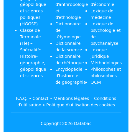
géopolitique
d'anthropologie
d'économie
et sciences
et
Lexique de
politiques
d'ethnologie
médecine
(HGGSP)
Dictionnaire
Lexique de
Classe de
de
psychologie et
Terminale
l'étymologie
de
(Tle) –
Dictionnaire
psychanalyse
Spécialité:
de la science
Lexique
Histoire-
Dictionnaire
juridique
géographie,
de rhétorique
Méthodologies
géopolitique
Encyclopédie
Philosophes et
et sciences
d'histoire et
philosophies
de géographie
QCM
F.A.Q.
∘
Contact
∘
Mentions légales
∘
Conditions
d'utilisation
∘
Politique d’utilisation des cookies
Copyright 2026 Databac