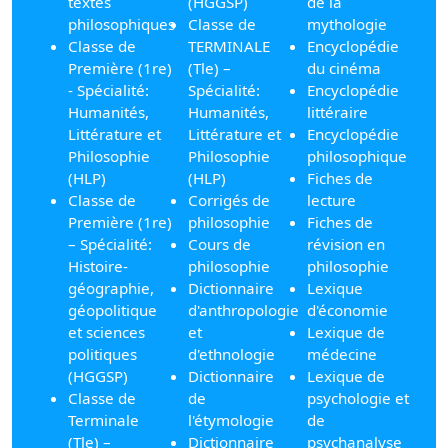
textes
(HGGSP)
de la
philosophiques
Classe de
mythologie
Classe de
TERMINALE
Encyclopédie
Première (1re)
(Tle) –
du cinéma
- Spécialité:
Spécialité:
Encyclopédie
Humanités,
Humanités,
littéraire
Littérature et
Littérature et
Encyclopédie
Philosophie
Philosophie
philosophique
(HLP)
(HLP)
Fiches de
Classe de
Corrigés de
lecture
Première (1re)
philosophie
Fiches de
– Spécialité:
Cours de
révision en
Histoire-
philosophie
philosophie
géographie,
Dictionnaire
Lexique
géopolitique
d'anthropologie
d'économie
et sciences
et
Lexique de
politiques
d'ethnologie
médecine
(HGGSP)
Dictionnaire
Lexique de
Classe de
de
psychologie et
Terminale
l'étymologie
de
(Tle) –
Dictionnaire
psychanalyse