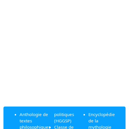
Anthologie de
politiques
Encyclopédie
textes
(HGGSP)
de la
philosophiques
Classe de
mythologie