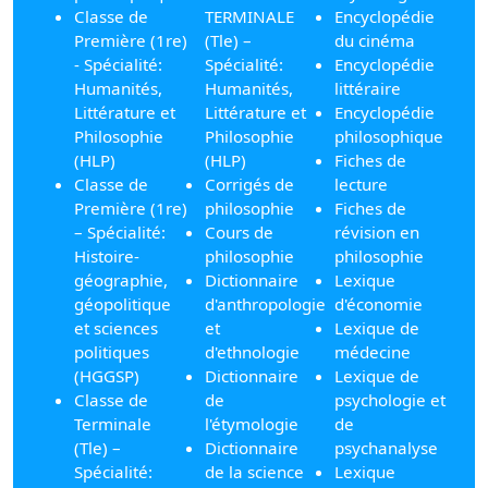
Classe de
TERMINALE
Encyclopédie
Première (1re)
(Tle) –
du cinéma
- Spécialité:
Spécialité:
Encyclopédie
Humanités,
Humanités,
littéraire
Littérature et
Littérature et
Encyclopédie
Philosophie
Philosophie
philosophique
(HLP)
(HLP)
Fiches de
Classe de
Corrigés de
lecture
Première (1re)
philosophie
Fiches de
– Spécialité:
Cours de
révision en
Histoire-
philosophie
philosophie
géographie,
Dictionnaire
Lexique
géopolitique
d'anthropologie
d'économie
et sciences
et
Lexique de
politiques
d'ethnologie
médecine
(HGGSP)
Dictionnaire
Lexique de
Classe de
de
psychologie et
Terminale
l'étymologie
de
(Tle) –
Dictionnaire
psychanalyse
Spécialité:
de la science
Lexique