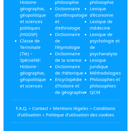
Histoire-
philosophie
philosophie
géographie,
Dictionnaire
Lexique
géopolitique
d'anthropologie
d'économie
et sciences
et
Lexique de
politiques
d'ethnologie
médecine
(HGGSP)
Dictionnaire
Lexique de
Classe de
de
psychologie et
Terminale
l'étymologie
de
(Tle) –
Dictionnaire
psychanalyse
Spécialité:
de la science
Lexique
Histoire-
Dictionnaire
juridique
géographie,
de rhétorique
Méthodologies
géopolitique
Encyclopédie
Philosophes et
et sciences
d'histoire et
philosophies
de géographie
QCM
F.A.Q.
∘
Contact
∘
Mentions légales
∘
Conditions
d'utilisation
∘
Politique d’utilisation des cookies