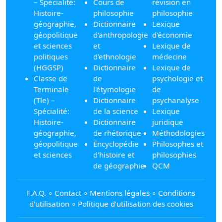
– Spécialité:
Cours de
révision en
Histoire-
philosophie
philosophie
géographie,
Dictionnaire
Lexique
géopolitique
d'anthropologie
d'économie
et sciences
et
Lexique de
politiques
d'ethnologie
médecine
(HGGSP)
Dictionnaire
Lexique de
Classe de
de
psychologie et
Terminale
l'étymologie
de
(Tle) –
Dictionnaire
psychanalyse
Spécialité:
de la science
Lexique
Histoire-
Dictionnaire
juridique
géographie,
de rhétorique
Méthodologies
géopolitique
Encyclopédie
Philosophes et
et sciences
d'histoire et
philosophies
de géographie
QCM
F.A.Q.
∘
Contact
∘
Mentions légales
∘
Conditions
d'utilisation
∘
Politique d’utilisation des cookies