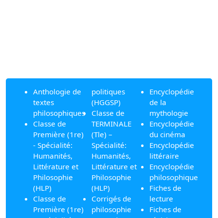
Anthologie de
politiques
Encyclopédie
textes
(HGGSP)
de la
philosophiques
Classe de
mythologie
Classe de
TERMINALE
Encyclopédie
Première (1re)
(Tle) –
du cinéma
- Spécialité:
Spécialité:
Encyclopédie
Humanités,
Humanités,
littéraire
Littérature et
Littérature et
Encyclopédie
Philosophie
Philosophie
philosophique
(HLP)
(HLP)
Fiches de
Classe de
Corrigés de
lecture
Première (1re)
philosophie
Fiches de