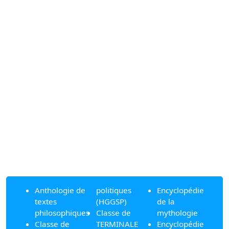
Anthologie de
politiques
Encyclopédie
textes
(HGGSP)
de la
philosophiques
Classe de
mythologie
Classe de
TERMINALE
Encyclopédie