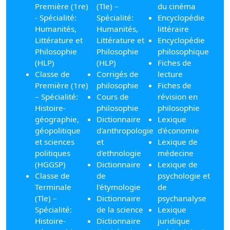
Première (1re)
(Tle) –
du cinéma
- Spécialité:
Spécialité:
Encyclopédie
Humanités,
Humanités,
littéraire
Littérature et
Littérature et
Encyclopédie
Philosophie
Philosophie
philosophique
(HLP)
(HLP)
Fiches de
Classe de
Corrigés de
lecture
Première (1re)
philosophie
Fiches de
– Spécialité:
Cours de
révision en
Histoire-
philosophie
philosophie
géographie,
Dictionnaire
Lexique
géopolitique
d'anthropologie
d'économie
et sciences
et
Lexique de
politiques
d'ethnologie
médecine
(HGGSP)
Dictionnaire
Lexique de
Classe de
de
psychologie et
Terminale
l'étymologie
de
(Tle) –
Dictionnaire
psychanalyse
Spécialité:
de la science
Lexique
Histoire-
Dictionnaire
juridique