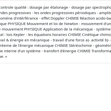
role qualité : dosage par étalonage - dosage par spectropho
ndes progressives - les ondes progressives périodiques - amplit
omène d'intérférance - effet Doppler CHIMIE Réaction acido-ba
sique PHYSIQUE Mouvement et loi de Newton - mouvement d'un pl
é de mouvement PHYSIQUE Application de la mécanique - systèm
néral : lois Kepler - les équations horaires CHIMIE Cinétique chim
il & énergie en mécanique - travail d'une force a)- activité b)- 
éorèeme de l'énergie mécanique CHIMIE Stéréochimie - géométri
e interne d'un système - transfert d'énergie CHIMIE Transforma
e. »