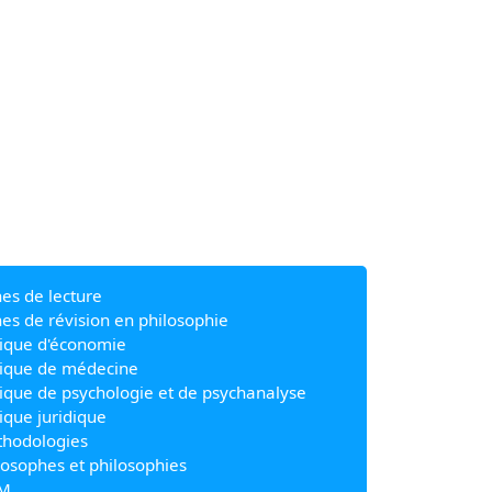
hes de lecture
hes de révision en philosophie
ique d'économie
ique de médecine
ique de psychologie et de psychanalyse
ique juridique
hodologies
losophes et philosophies
M