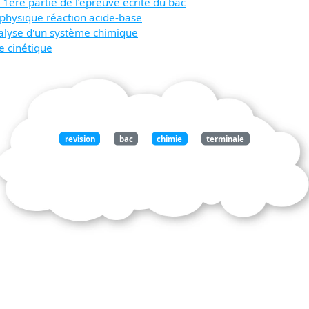
 1ère partie de l’épreuve écrite du bac
 physique réaction acide-base
nalyse d'un système chimique
e cinétique
revision
bac
chimie
terminale