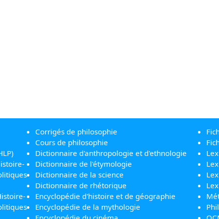
Corrigés de philosophie
Fic
Cours de philosophie
Fic
HLP)
Dictionnaire d'anthropologie et d'ethnologie
Lex
istoire-
Dictionnaire de l'étymologie
Lex
litiques
Dictionnaire de la science
Lex
Dictionnaire de rhétorique
Lex
istoire-
Encyclopédie d'histoire et de géographie
Mét
litiques
Encyclopédie de la mythologie
Phi
Encyclopédie du cinéma
QC