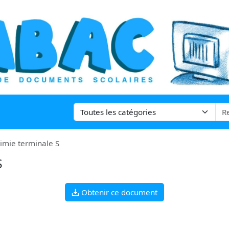
himie terminale S
S
Obtenir ce document