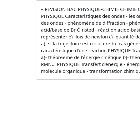
« REVISION BAC PHYSIQUE-CHIMIE CHIMIE Cont
PHYSIQUE Caractéristiques des ondes - les o
des ondes - phénomène de diffraction - phén
acid/base de Br Ö nsted - réaction acido-ba
représenter b)- lois de newton c)- quantit
a)- si la trajectoire est circulaire b)- cas gé
caractéristique d'une réaction PHYSIQUE Trava
a)- théorèeme de l'énergie cinétique b)- th
RMN... PHYSIQUE Transfert d'énergie - énergi
molécule organique - transformation chimiqu