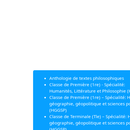
Anthologie de textes philosophiques
Classe de Première (1re) - Spécialité:
Humanités, Littérature et Philosophie (
Classe de Première (1re) – Spécialité: H
géographie, géopolitique et sciences po
(HGGSP)
Classe de Terminale (Tle) – Spécialité: H
géographie, géopolitique et sciences po
(HGGSP)