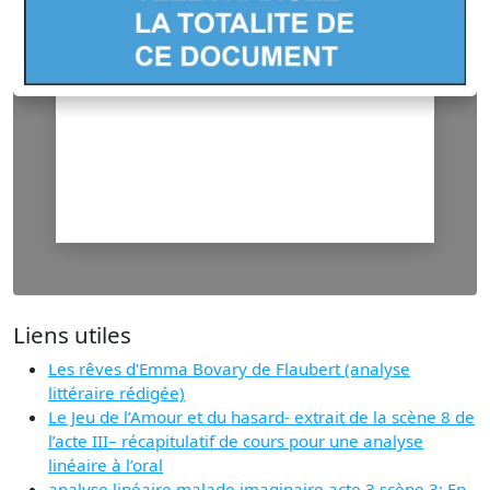
Liens utiles
Les rêves d'Emma Bovary de Flaubert (analyse
littéraire rédigée)
Le Jeu de l’Amour et du hasard- extrait de la scène 8 de
l’acte III– récapitulatif de cours pour une analyse
linéaire à l’oral
analyse linéaire malade imaginaire acte 3 scène 3: En