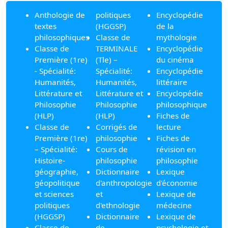
Anthologie de
politiques
Encyclopédie
textes
(HGGSP)
de la
philosophiques
Classe de
mythologie
Classe de
TERMINALE
Encyclopédie
Première (1re)
(Tle) –
du cinéma
- Spécialité:
Spécialité:
Encyclopédie
Humanités,
Humanités,
littéraire
Littérature et
Littérature et
Encyclopédie
Philosophie
Philosophie
philosophique
(HLP)
(HLP)
Fiches de
Classe de
Corrigés de
lecture
Première (1re)
philosophie
Fiches de
– Spécialité:
Cours de
révision en
Histoire-
philosophie
philosophie
géographie,
Dictionnaire
Lexique
géopolitique
d'anthropologie
d'économie
et sciences
et
Lexique de
politiques
d'ethnologie
médecine
(HGGSP)
Dictionnaire
Lexique de
Classe de
de
psychologie et