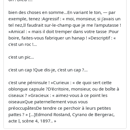
bien des choses en somme...En variant le ton, — par
exemple, tenez :Agressif : « moi, monsieur, si j'avais un
tel nez,Il faudrait sur-le-champ que je me l'amputasse !
»Amical : « mais il doit tremper dans votre tasse :Pour
boire, faites-vous fabriquer un hanap ! »Descriptif : «
c'est un roc !...
c'est un pic...
c'est un cap !Que dis-je, c'est un cap ?...
c'est une péninsule ! »Curieux : « de quoi sert cette
oblongue capsule ?D'écritoire, monsieur, ou de boîte à
ciseaux ? »Gracieux : « aimez-vous à ce point les
oiseauxQue paternellement vous vous
préoccupâtesDe tendre ce perchoir à leurs petites
pattes ? » [...]Edmond Rostand, Cyrano de Bergerac,
acte I, scène 4, 1897.. »