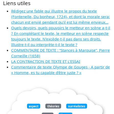
Liens utiles
Rédigez une fable qui illustre le propos du texte
(Fontenelle, Du bonheur, 1724), et dont la morale sera:
chacun est envié pendant qu'il est lui même envieux...
Quels devoirs, quels pouvoirs le metteur en scène a-t-il
? En complétant le texte, le metteur en scène respecte
toujours le texte. N'excède-t-il pas dans ses droits.
Illustre-t-il ou interprète-t-il le texte ?
COMMENTAIRE DE TEXTE : “Stances à Marquise”, Pierre
Corneille (1658)
LA CONTRACTION DE TEXTE ET L’ESSAI
Commentaire de texte Olympe de Gouges - A partir de
« Homme, es tu capable d’être juste ? »
aspect
théories
surréalistes