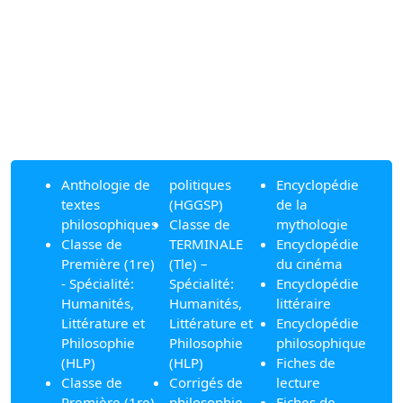
Anthologie de
politiques
Encyclopédie
textes
(HGGSP)
de la
philosophiques
Classe de
mythologie
Classe de
TERMINALE
Encyclopédie
Première (1re)
(Tle) –
du cinéma
- Spécialité:
Spécialité:
Encyclopédie
Humanités,
Humanités,
littéraire
Littérature et
Littérature et
Encyclopédie
Philosophie
Philosophie
philosophique
(HLP)
(HLP)
Fiches de
Classe de
Corrigés de
lecture
Première (1re)
philosophie
Fiches de