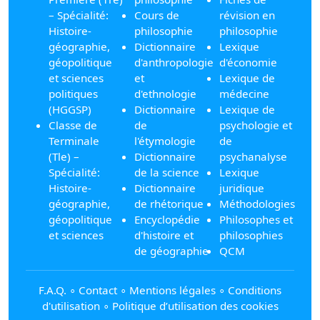
– Spécialité:
Cours de
révision en
Histoire-
philosophie
philosophie
géographie,
Dictionnaire
Lexique
géopolitique
d'anthropologie
d'économie
et sciences
et
Lexique de
politiques
d'ethnologie
médecine
(HGGSP)
Dictionnaire
Lexique de
Classe de
de
psychologie et
Terminale
l'étymologie
de
(Tle) –
Dictionnaire
psychanalyse
Spécialité:
de la science
Lexique
Histoire-
Dictionnaire
juridique
géographie,
de rhétorique
Méthodologies
géopolitique
Encyclopédie
Philosophes et
et sciences
d'histoire et
philosophies
de géographie
QCM
F.A.Q.
∘
Contact
∘
Mentions légales
∘
Conditions
d'utilisation
∘
Politique d’utilisation des cookies