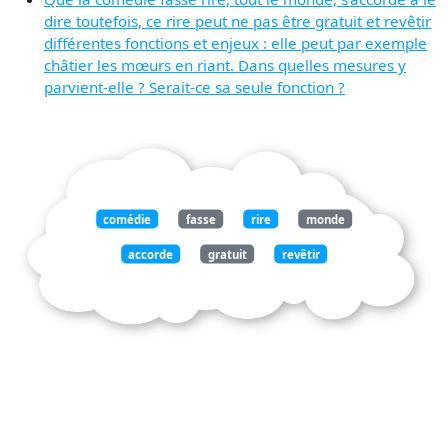
dire toutefois, ce rire peut ne pas être gratuit et revêtir
différentes fonctions et enjeux : elle peut par exemple
châtier les mœurs en riant. Dans quelles mesures y
parvient-elle ? Serait-ce sa seule fonction ?
comédie
fasse
rire
monde
accorde
gratuit
revêtir
fonctions
enjeux
exemple
châtier
moeurs
riant