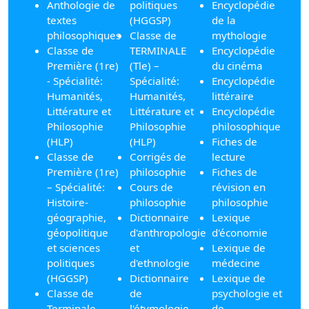
Anthologie de
politiques
Encyclopédie
textes
(HGGSP)
de la
philosophiques
Classe de
mythologie
Classe de
TERMINALE
Encyclopédie
Première (1re)
(Tle) –
du cinéma
- Spécialité:
Spécialité:
Encyclopédie
Humanités,
Humanités,
littéraire
Littérature et
Littérature et
Encyclopédie
Philosophie
Philosophie
philosophique
(HLP)
(HLP)
Fiches de
Classe de
Corrigés de
lecture
Première (1re)
philosophie
Fiches de
– Spécialité:
Cours de
révision en
Histoire-
philosophie
philosophie
géographie,
Dictionnaire
Lexique
géopolitique
d'anthropologie
d'économie
et sciences
et
Lexique de
politiques
d'ethnologie
médecine
(HGGSP)
Dictionnaire
Lexique de
Classe de
de
psychologie et
Terminale
l'étymologie
de