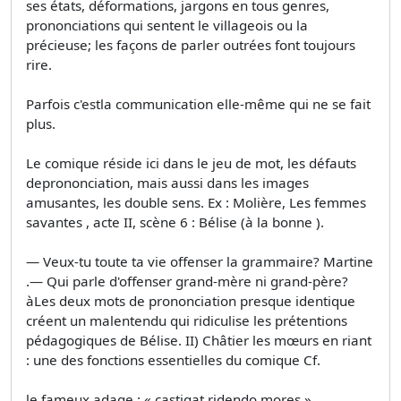
ses états, déformations, jargons en tous genres,
prononciations qui sentent le villageois ou la
précieuse; les façons de parler outrées font toujours
rire.
Parfois c'estla communication elle-même qui ne se fait
plus.
Le comique réside ici dans le jeu de mot, les défauts
deprononciation, mais aussi dans les images
amusantes, les double sens. Ex : Molière, Les femmes
savantes , acte II, scène 6 : Bélise (à la bonne ).
— Veux-tu toute ta vie offenser la grammaire? Martine
.— Qui parle d'offenser grand-mère ni grand-père?
àLes deux mots de prononciation presque identique
créent un malentendu qui ridiculise les prétentions
pédagogiques de Bélise. II) Châtier les mœurs en riant
: une des fonctions essentielles du comique Cf.
le fameux adage : « castigat ridendo mores ».