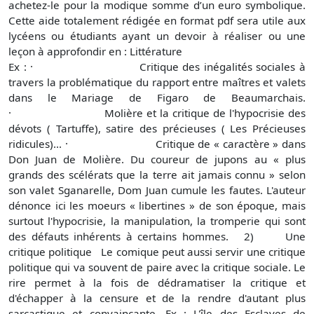
achetez-le pour la modique somme d’un euro symbolique.
Cette aide totalement rédigée en format pdf sera utile aux
lycéens ou étudiants ayant un devoir à réaliser ou une
leçon à approfondir en : Littérature
Ex : · Critique des inégalités sociales à
travers la problématique du rapport entre maîtres et valets
dans le Mariage de Figaro de Beaumarchais.
· Molière et la critique de l'hypocrisie des
dévots ( Tartuffe), satire des précieuses ( Les Précieuses
ridicules)... · Critique de « caractère » dans
Don Juan de Molière. Du coureur de jupons au « plus
grands des scélérats que la terre ait jamais connu » selon
son valet Sganarelle, Dom Juan cumule les fautes. L'auteur
dénonce ici les moeurs « libertines » de son époque, mais
surtout l'hypocrisie, la manipulation, la tromperie qui sont
des défauts inhérents à certains hommes. 2) Une
critique politique Le comique peut aussi servir une critique
politique qui va souvent de paire avec la critique sociale. Le
rire permet à la fois de dédramatiser la critique et
d'échapper à la censure et de la rendre d'autant plus
sarcastique et convaincante. Ex : L'île des Esclaves de