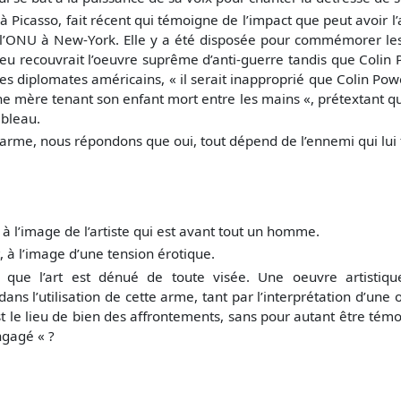
icasso, fait récent qui témoigne de l’impact que peut avoir l
e l’ONU à New-York. Elle y a été disposée pour commémorer le
bleu recouvrait l’oeuvre suprême d’anti-guerre tandis que Colin
 les diplomates américains, « il serait inapproprié que Colin P
une mère tenant son enfant mort entre les mains «, prétextant qu
ableau.
e arme, nous répondons que oui, tout dépend de l’ennemi qui lui f
mage de l’artiste qui est avant tout un homme.
t, à l’image d’une tension érotique.
e que l’art est dénué de toute visée. Une oeuvre artistiq
ans l’utilisation de cette arme, tant par l’interprétation d’un
 le lieu de bien des affrontements, sans pour autant être témoi
ngagé « ?