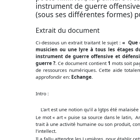
instrument de guerre offensive 
(sous ses différentes formes) 
Extrait du document
Ci-dessous un extrait traitant le sujet :
« Que c
musicien ou une lyre à tous les étages du 
instrument de guerre offensive et défensi
guerre ?
. Ce document contient
1
mots soit
pag
de ressources numériques. Cette aide totale
approfondir en:
Echange
.
Intro :
L’art est une notion qu’il a lgtps été malaisée 
Le mot « art « puise sa source dans le latin, Ar
trait à une activité humaine ou son produit, c
l’intellect.
Il a fallu attendre les Lumières pour établir c