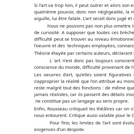
Si l’art va trop loin, il peut outrer et alors s
quatrième pouvoir, donc non négligeable, la m
aiguille, lui être fatale. L’art serait donc jugé
Nous ne pouvons pas non plus omettre le fait 
de curiosité. A supposer que toutes ces brèche
difficulté peut se trouver au niveau émotionne
l’oeuvre et des techniques employées, connais
Théorie étayée par certains auteurs, déclarant q
L ‘art n’est donc pas toujours conscient de 
conscience du monde, difficulté provenant de l’
Les oeuvres d’art, qu’elles soient figurativ
s’approprier la réalité que l’on attribue au mon
reste malgré tout des fonctions : de même que 
jamais réalistes, car ils passent des détails in
ne constitue pas un langage au sens propre.
Enfin, Rousseau critiquait les théâtres car on s
nous entourent. Critique aussi valable pour le
Pour finir, les limites de l’art sont évoluti
exigences d’un despote.