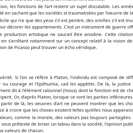
ition, les fonctions de l’art restent un sujet discutable. Les an
té en sachant que les sociétés st traumatisées par l’oeuvre de l
le qui n’a que des yeux s’il est peintre, des oreilles s’il est mu
e pour décorer les appartements. C’est un instrument de guerre of
 production artistique ne saurait être anodine. Cette citation 
rt en s’arrêtant notamment sur un concept relatif à la vision d
ion de Picasso peut trouver un écho véridique.
vérité. Si l’on se réfère à Platon, l’individu est composé de dif
r ou courage et l’Epithumia, cad les appétits. De là, la justi
ement dit à l’élément rationnel (Nous) dont la fonction est de ch
cipent. Or, d’après Platon, lorsque ce sont les parties inférieur
 partir de là, les oeuvres d’art ne peuvent montrer que les chos
ce à croire que les choses existent telles qu’elles nous apparais
eurs, comme la morale, des valeurs pas toujours partagées. A 
us prétexte de briser un tabou dans la société, l’opinion publiq
aux valeurs de chacun.