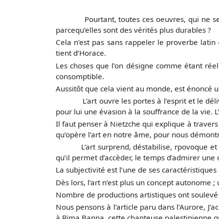
Pourtant, toutes ces oeuvres, qui ne semblen
parcequ’elles sont des vérités plus durables ?
Cela n’est pas sans rappeler le proverbe latin
tient d’Horace.
Les choses que l’on désigne comme étant réel
consomptible.
Aussitôt que cela vient au monde, est énoncé un
L’art ouvre les portes à l’esprit et le délivre
pour lui une évasion à la souffrance de la vie. L
Il faut penser à Nietzche qui explique à traver
qu’opère l’art en notre âme, pour nous démontr
L’art surprend, déstabilise, rpovoque et fait r
qu’il permet d’accèder, le temps d’admirer une
La subjectivité est l’une de ses caractéristiques c
Dès lors, l’art n’est plus un concept autonome ;
Nombre de productions artistiques ont soulevé
Nous pensons à l’article paru dans l’Aurore, J’ac
à Rima Banna, cette chanteuse palestinienne qu