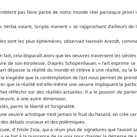
t pas faire partie de notre monde réel parcequ’a priori inut
 « Verba volant, Scripta manent « se rapprochant d’ailleurs de l
les sont les plus éphèmères, observait Hannah Arendt, comme 
 fait, cela disparaît alors que les oeuvres traversent les siècl
 de son étroitesse. D’après Schopenhauer, « l’art exprime ce que
’art dépasse la réalité du monde et s’élève à une réalité, ou la bea
s la tragédie que la contemplation de l’art nous permet de prendr
er que la réalité est elle-même une oeuvre impliquant la partic
éfléchir sur des réalités actuelles. Il a le pouvoir de parler à
 oeuvre, à une autre dimension.
lés, parmi la liberté et l’originalité.
 une oeuvre artistique n’est jamais le fruit du hasard, on crée c
 des débats cruciaux et des polémiques.
cuse, d’
Emile Zola, qui a réuni plus de signatures que l’aurait
i se bat à la puissance de sa voix pour chanter la détresse de 