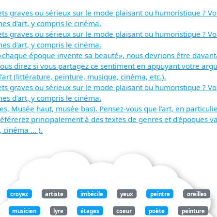
jets graves ou sérieux sur le mode plaisant ou humoristique ? 
es d'art, y compris le cinéma.
jets graves ou sérieux sur le mode plaisant ou humoristique ? 
es d'art, y compris le cinéma.
, «chaque époque invente sa beauté», nous devrions être davant
ous direz si vous partagez ce sentiment en appuyant votre arg
rt (littérature, peinture, musique, cinéma, etc.).
jets graves ou sérieux sur le mode plaisant ou humoristique ? 
es d'art, y compris le cinéma.
ibes, Musée haut, musée bas). Pensez-vous que l'art, en particulie
éférerez principalement à des textes de genres et d'époques va
 cinéma ... ).
croyez
artiste
imbécile
yeux
peintre
oreilles
musicien
lyre
étages
coeur
poète
peinture