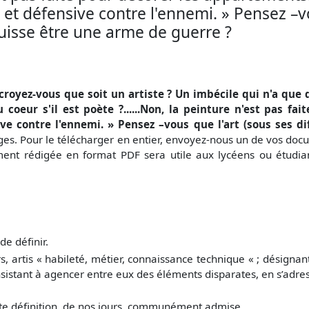
et défensive contre l'ennemi. » Pensez –vo
puisse être une arme de guerre ?
royez-vous que soit un artiste ? Un imbécile qui n'a que des
coeur s'il est poète ?......Non, la peinture n'est pas fa
ve contre l'ennemi. » Pensez –vous que l'art (sous ses d
es. Pour le télécharger en entier, envoyez-nous un de vos doc
ment rédigée en format PDF sera utile aux lycéens ou étudian
de définir.
s, artis « habileté, métier, connaissance technique « ; désignant
onsistant à agencer entre eux des éléments disparates, en s’adr
ette définition, de nos jours, communément admise.