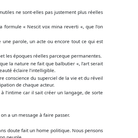
iles ne sont-elles pas justement plus réelles
a formule « Nescit vox mina reverti «, que l’on
une parole, un acte ou encore tout ce qui est
es et les époques réelles parceque permanentes.
 la nature ne fait que balbutier «, l’art serait
uté éclaire l’intelligible.
e conscience du superciel de la vie et du réveil
ipation de chaque acteur.
 l’intime car il sait créer un langage, de sorte
ar on a un message à faire passer.
 sans doute fait un home politique. Nous pensons
son peuple.