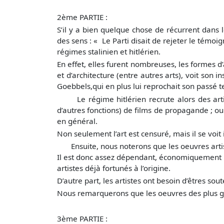
2ème PARTIE :
S’il y a bien quelque chose de récurrent dans l
des sens : « Le Parti disait de rejeter le témoi
régimes stalinien et hitlérien.
En effet, elles furent nombreuses, les formes d
et d’architecture (entre autres arts), voit so
Goebbels,qui en plus lui reprochait son passé
Le régime hitlérien recrute alors des artist
d’autres fonctions) de films de propagande ; ou
en général.
Non seulement l’art est censuré, mais il se voi
Ensuite, nous noterons que les oeuvres artisti
Il est donc assez dépendant, économiquement par
artistes déjà fortunés à l’origine.
D’autre part, les artistes ont besoin d’êtres so
Nous remarquerons que les oeuvres des plus gr
3ème PARTIE :