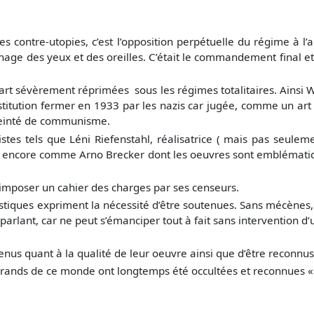
es contre-utopies, c’est l’opposition perpétuelle du régime à l’
gnage des yeux et des oreilles. C’était le commandement final et
’art sévèrement réprimées sous les régimes totalitaires. Ainsi W
n institution fermer en 1933 par les nazis car jugée, comme un a
 teinté de communisme.
es tels que Léni Riefenstahl, réalisatrice ( mais pas seulem
 encore comme Arno Brecker dont les oeuvres sont emblématiques 
t imposer un cahier des charges par ses censeurs.
ques expriment la nécessité d’être soutenues. Sans mécènes, l’ar
lant, car ne peut s’émanciper tout à fait sans intervention d’u
utenus quant à la qualité de leur oeuvre ainsi que d’être reconnus
ands de ce monde ont longtemps été occultées et reconnues « à 