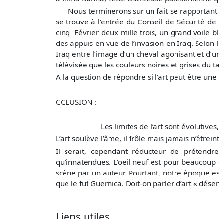
Nous terminerons sur un fait se rapportant à P
se trouve à l’entrée du Conseil de Sécurité d
cinq Février deux mille trois, un grand voile 
des appuis en vue de l’invasion en Iraq. Selon
Iraq entre l’image d’un cheval agonisant et d’
télévisée que les couleurs noires et grises du t
A la question de répondre si l’art peut être un
CCLUSION :
Les limites de l’art sont évolutives, à l’i
L’art soulève l’âme, il frôle mais jamais n’étrein
Il serait, cependant réducteur de prétendr
qu’innatendues. L’oeil neuf est pour beaucoup d
scène par un auteur. Pourtant, notre époque est
que le fut Guernica. Doit-on parler d’art « dése
Liens utiles