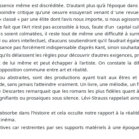
on essence même est discréditée. D’autant plus qu’à l’époque dan
oindre critique qu’une oeuvre essuyerait venant d ‘une revue 
 et « classé « par une élite dont l’avis nous importe, si nous agi
que l’Art n’est pas accessible à tous, faute d’un capital cul
s soient colmatées, il reste tout de même une difficulté à su
l ou alors intellectuel, d’aucuns soutiendront qu’il faudrait ég
sance pas forcément indispensable d’après Kant, sinon souhaita
u’ils délaissent les règles pour découvrir d’autres exigences, pr
lui même et peut échapper à l’artiste. On constate la difficu
opposition commune entre art et réalité.
es ou abstraites, sont des productions ayant trait aux êtres 
de, sans jamais l’atteindre vraiment. Un livre, une mélodie, un f
Descartes remarquait que les romans les plus fidèles quant à 
signifiants ou prosaïques sous silence. Lévi-Strauss rappelait a
’absorbe dans l’histoire et cela occulte notre rapport à la réali
 Cinéma.
ves car restreintes par ses supports matériels à une époque,