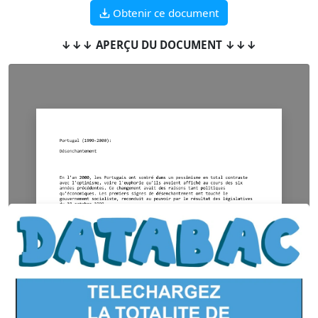
Obtenir ce document
↓↓↓ APERÇU DU DOCUMENT ↓↓↓