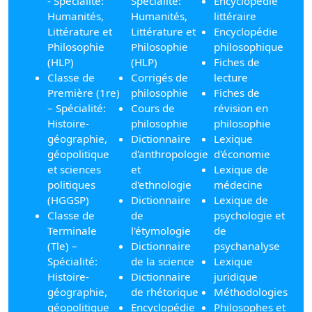
- Spécialité:
Spécialité:
Encyclopédie
Humanités,
Humanités,
littéraire
Littérature et
Littérature et
Encyclopédie
Philosophie
Philosophie
philosophique
(HLP)
(HLP)
Fiches de
Classe de
Corrigés de
lecture
Première (1re)
philosophie
Fiches de
– Spécialité:
Cours de
révision en
Histoire-
philosophie
philosophie
géographie,
Dictionnaire
Lexique
géopolitique
d'anthropologie
d'économie
et sciences
et
Lexique de
politiques
d'ethnologie
médecine
(HGGSP)
Dictionnaire
Lexique de
Classe de
de
psychologie et
Terminale
l'étymologie
de
(Tle) –
Dictionnaire
psychanalyse
Spécialité:
de la science
Lexique
Histoire-
Dictionnaire
juridique
géographie,
de rhétorique
Méthodologies
géopolitique
Encyclopédie
Philosophes et