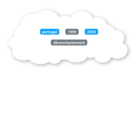
portugal
1999
2000
désenchantement