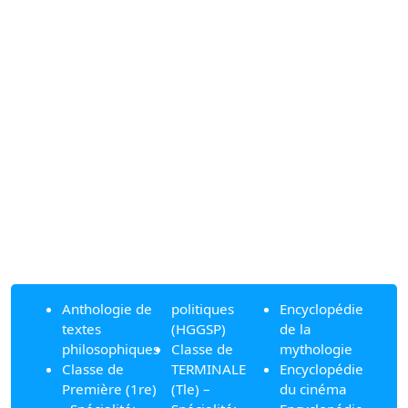
Anthologie de
politiques
Encyclopédie
textes
(HGGSP)
de la
philosophiques
Classe de
mythologie
Classe de
TERMINALE
Encyclopédie
Première (1re)
(Tle) –
du cinéma