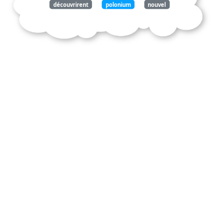
découvrirent
polonium
nouvel
élément
tiré
minerai
radioactif