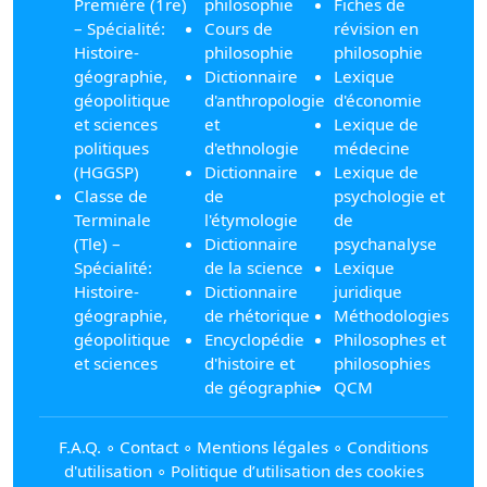
Première (1re)
philosophie
Fiches de
– Spécialité:
Cours de
révision en
Histoire-
philosophie
philosophie
géographie,
Dictionnaire
Lexique
géopolitique
d'anthropologie
d'économie
et sciences
et
Lexique de
politiques
d'ethnologie
médecine
(HGGSP)
Dictionnaire
Lexique de
Classe de
de
psychologie et
Terminale
l'étymologie
de
(Tle) –
Dictionnaire
psychanalyse
Spécialité:
de la science
Lexique
Histoire-
Dictionnaire
juridique
géographie,
de rhétorique
Méthodologies
géopolitique
Encyclopédie
Philosophes et
et sciences
d'histoire et
philosophies
de géographie
QCM
F.A.Q.
∘
Contact
∘
Mentions légales
∘
Conditions
d'utilisation
∘
Politique d’utilisation des cookies