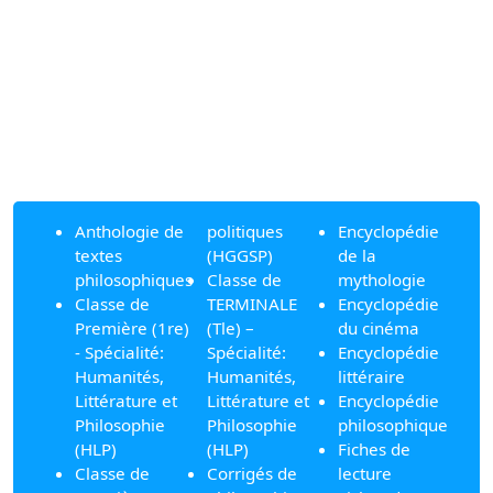
Anthologie de
politiques
Encyclopédie
textes
(HGGSP)
de la
philosophiques
Classe de
mythologie
Classe de
TERMINALE
Encyclopédie
Première (1re)
(Tle) –
du cinéma
- Spécialité:
Spécialité:
Encyclopédie
Humanités,
Humanités,
littéraire
Littérature et
Littérature et
Encyclopédie
Philosophie
Philosophie
philosophique
(HLP)
(HLP)
Fiches de
Classe de
Corrigés de
lecture