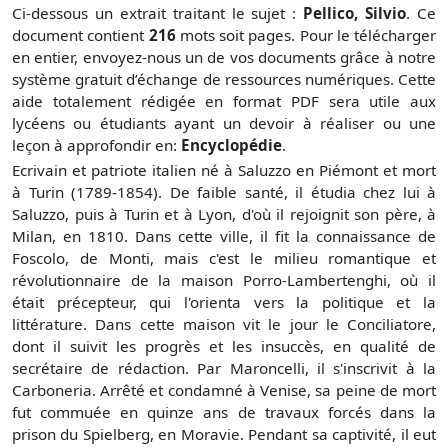
Ci-dessous un extrait traitant le sujet :
Pellico, Silvio
. Ce
document contient
216
mots soit
pages. Pour le télécharger
en entier, envoyez-nous un de vos documents grâce à notre
système gratuit
d’échange de ressources numériques. Cette
aide totalement rédigée en format PDF sera utile aux
lycéens ou étudiants ayant un devoir à réaliser ou une
leçon à approfondir en:
Encyclopédie
.
Ecrivain et patriote italien né à Saluzzo en Piémont et mort
à Turin (1789-1854). De faible santé, il étudia chez lui à
Saluzzo, puis à Turin et à Lyon, d'où il rejoignit son père, à
Milan, en 1810. Dans cette ville, il fit la connaissance de
Foscolo, de Monti, mais c'est le milieu romantique et
révolutionnaire de la maison Porro-Lambertenghi, où il
était précepteur, qui l'orienta vers la politique et la
littérature. Dans cette maison vit le jour le Conciliatore,
dont il suivit les progrès et les insuccès, en qualité de
secrétaire de rédaction. Par Maroncelli, il s'inscrivit à la
Carboneria. Arrêté et condamné à Venise, sa peine de mort
fut commuée en quinze ans de travaux forcés dans la
prison du Spielberg, en Moravie. Pendant sa captivité, il eut