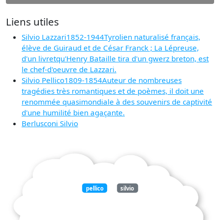
Liens utiles
Silvio Lazzari1852-1944Tyrolien naturalisé français,
élève de Guiraud et de César Franck ; La Lépreuse,
d'un livretqu'Henry Bataille tira d'un gwerz breton, est
le chef-d'oeuvre de Lazzari.
Silvio Pellico1809-1854Auteur de nombreuses
tragédies très romantiques et de poèmes, il doit une
renommée quasimondiale à des souvenirs de captivité
d'une humilité bien agaçante.
Berlusconi Silvio
pellico
silvio