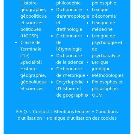
Histoire-
philosophie
philosophie
géographie,
Dictionnaire
Lexique
géopolitique
d'anthropologie
d'économie
et sciences
et
Lexique de
politiques
d'ethnologie
médecine
(HGGSP)
Dictionnaire
Lexique de
Classe de
de
psychologie et
Terminale
l'étymologie
de
(Tle) –
Dictionnaire
psychanalyse
Spécialité:
de la science
Lexique
Histoire-
Dictionnaire
juridique
géographie,
de rhétorique
Méthodologies
géopolitique
Encyclopédie
Philosophes et
et sciences
d'histoire et
philosophies
de géographie
QCM
F.A.Q.
∘
Contact
∘
Mentions légales
∘
Conditions
d'utilisation
∘
Politique d’utilisation des cookies