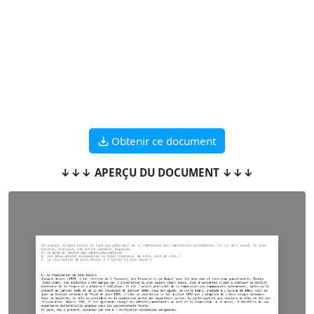
Obtenir ce document
↓↓↓ APERÇU DU DOCUMENT ↓↓↓