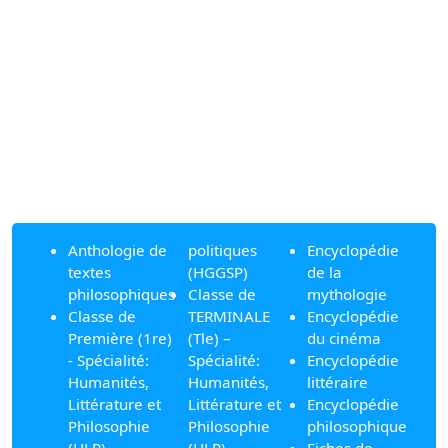
Anthologie de
politiques
Encyclopédie
textes
(HGGSP)
de la
philosophiques
Classe de
mythologie
Classe de
TERMINALE
Encyclopédie
Première (1re)
(Tle) –
du cinéma
- Spécialité:
Spécialité:
Encyclopédie
Humanités,
Humanités,
littéraire
Littérature et
Littérature et
Encyclopédie
Philosophie
Philosophie
philosophique
(HLP)
(HLP)
Fiches de