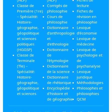
Classe de
Corrigés de
lecture
Première (1re)
philosophie
Fiches de
– Spécialité:
Cours de
révision en
Histoire-
philosophie
philosophie
géographie,
Dictionnaire
Lexique
géopolitique
d'anthropologie
d'économie
et sciences
et
Lexique de
politiques
d'ethnologie
médecine
(HGGSP)
Dictionnaire
Lexique de
Classe de
de
psychologie et
Terminale
l'étymologie
de
(Tle) –
Dictionnaire
psychanalyse
Spécialité:
de la science
Lexique
Histoire-
Dictionnaire
juridique
géographie,
de rhétorique
Méthodologies
géopolitique
Encyclopédie
Philosophes et
et sciences
d'histoire et
philosophies
de géographie
QCM