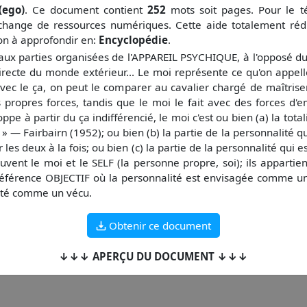
(ego)
. Ce document contient
252
mots soit
pages. Pour le t
change de ressources numériques. Cette aide totalement réd
çon à approfondir en:
Encyclopédie
.
 parties organisées de l'APPAREIL PSYCHIQUE, à l'opposé du Ç
irecte du monde extérieur... Le moi représente ce qu'on appelle
vec le ça, on peut le comparer au cavalier chargé de maîtriser
 propres forces, tandis que le moi le fait avec des forces d'e
pe à partir du ça indifférencié, le moi c'est ou bien (a) la total
 — Fairbairn (1952); ou bien (b) la partie de la personnalité qu
 les deux à la fois; ou bien (c) la partie de la personnalité qui
vent le moi et le SELF (la personne propre, soi); ils appart
référence OBJECTIF où la personnalité est envisagée comme un
ité comme un vécu.
Obtenir ce document
↓↓↓ APERÇU DU DOCUMENT ↓↓↓