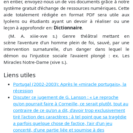
en entier, envoyez-nous un de vos documents grâce à notre
système gratuit
d’échange de ressources numériques. Cette
aide totalement rédigée en format PDF sera utile aux
lycéens ou étudiants ayant un devoir à réaliser ou une
leçon à approfondir en:
Dictionnaire
.
(M. A. xiiie-xve s.) Genre théâtral mettant en
scène l’aventure d’un homme plein de foi, sauvé, par une
intervention surnaturelle, d’un danger dans lequel le
démon ou l’injustice sociale l’avaient plongé : ex. Les
Miracles Notre-Dame (xive s.).
Liens utiles
Portugal (2002-2003): Après le «miracle portugais», la
récession
Discuter ce jugement de G. Lanson : « Le reproche
qu'on pourrait faire à Corneille, ce serait plutôt, tout au
contraire de ce qu'on a dit, d'avoir trop exclusivement
tiré l'action des caractères : à tel point que sa tragédie
a parfois quelque chose de factice, l'air d'un jeu
concerté, d'une partie liée et soumise à des