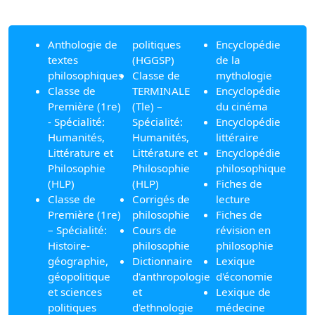
Anthologie de
politiques
Encyclopédie
textes
(HGGSP)
de la
philosophiques
Classe de
mythologie
Classe de
TERMINALE
Encyclopédie
Première (1re)
(Tle) –
du cinéma
- Spécialité:
Spécialité:
Encyclopédie
Humanités,
Humanités,
littéraire
Littérature et
Littérature et
Encyclopédie
Philosophie
Philosophie
philosophique
(HLP)
(HLP)
Fiches de
Classe de
Corrigés de
lecture
Première (1re)
philosophie
Fiches de
– Spécialité:
Cours de
révision en
Histoire-
philosophie
philosophie
géographie,
Dictionnaire
Lexique
géopolitique
d'anthropologie
d'économie
et sciences
et
Lexique de
politiques
d'ethnologie
médecine