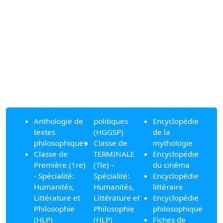
Anthologie de
politiques
Encyclopédie
textes
(HGGSP)
de la
philosophiques
Classe de
mythologie
Classe de
TERMINALE
Encyclopédie
Première (1re)
(Tle) –
du cinéma
- Spécialité:
Spécialité:
Encyclopédie
Humanités,
Humanités,
littéraire
Littérature et
Littérature et
Encyclopédie
Philosophie
Philosophie
philosophique
(HLP)
(HLP)
Fiches de