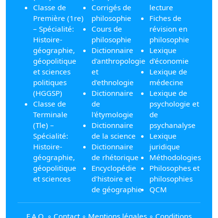
Classe de
Corrigés de
lecture
Première (1re)
philosophie
Fiches de
– Spécialité:
Cours de
révision en
Histoire-
philosophie
philosophie
géographie,
Dictionnaire
Lexique
géopolitique
d'anthropologie
d'économie
et sciences
et
Lexique de
politiques
d'ethnologie
médecine
(HGGSP)
Dictionnaire
Lexique de
Classe de
de
psychologie et
Terminale
l'étymologie
de
(Tle) –
Dictionnaire
psychanalyse
Spécialité:
de la science
Lexique
Histoire-
Dictionnaire
juridique
géographie,
de rhétorique
Méthodologies
géopolitique
Encyclopédie
Philosophes et
et sciences
d'histoire et
philosophies
de géographie
QCM
F.A.Q.
∘
Contact
∘
Mentions légales
∘
Conditions