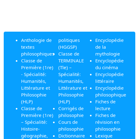
Anthologie de
politiques
Encyclopédie
textes
(HGGSP)
de la
philosophiques
Classe de
mythologie
Classe de
TERMINALE
Encyclopédie
Première (1re)
(Tle) –
du cinéma
- Spécialité:
Spécialité:
Encyclopédie
Humanités,
Humanités,
littéraire
Littérature et
Littérature et
Encyclopédie
Philosophie
Philosophie
philosophique
(HLP)
(HLP)
Fiches de
Classe de
Corrigés de
lecture
Première (1re)
philosophie
Fiches de
– Spécialité:
Cours de
révision en
Histoire-
philosophie
philosophie
géographie,
Dictionnaire
Lexique