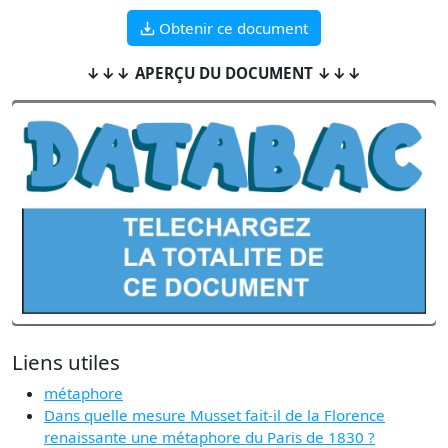
Obtenir ce document
↓↓↓ APERÇU DU DOCUMENT ↓↓↓
Liens utiles
métaphore
Dans quelle mesure Musset fait-il de la Florence
renaissante une métaphore du Paris de 1830 ?