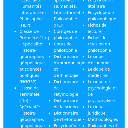
Humanités,
Humanités,
littéraire
Littérature et
Littérature et
Encyclopédie
Philosophie
Philosophie
philosophique
(HLP)
(HLP)
Fiches de
Classe de
Corrigés de
lecture
Première (1re)
philosophie
Fiches de
– Spécialité:
Cours de
révision en
Histoire-
philosophie
philosophie
géographie,
Dictionnaire
Lexique
géopolitique
d'anthropologie
d'économie
et sciences
et
Lexique de
politiques
d'ethnologie
médecine
(HGGSP)
Dictionnaire
Lexique de
Classe de
de
psychologie et
Terminale
l'étymologie
de
(Tle) –
Dictionnaire
psychanalyse
Spécialité:
de la science
Lexique
Histoire-
Dictionnaire
juridique
géographie,
de rhétorique
Méthodologies
géopolitique
Encyclopédie
Philosophes et