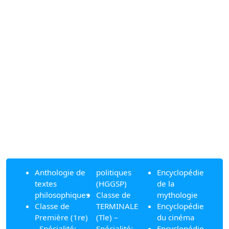
Anthologie de
politiques
Encyclopédie
textes
(HGGSP)
de la
philosophiques
Classe de
mythologie
Classe de
TERMINALE
Encyclopédie
Première (1re)
(Tle) –
du cinéma
- Spécialité:
Spécialité:
Encyclopédie