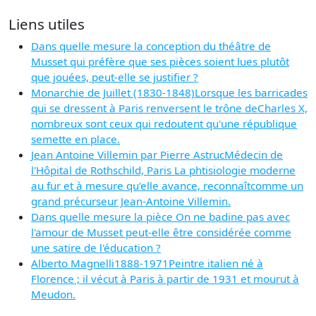
Liens utiles
Dans quelle mesure la conception du théâtre de
Musset qui préfère que ses pièces soient lues plutôt
que jouées, peut-elle se justifier ?
Monarchie de Juillet (1830-1848)Lorsque les barricades
qui se dressent à Paris renversent le trône deCharles X,
nombreux sont ceux qui redoutent qu'une république
semette en place.
Jean Antoine Villemin par Pierre AstrucMédecin de
l'Hôpital de Rothschild, Paris La phtisiologie moderne
au fur et à mesure qu'elle avance, reconnaîtcomme un
grand précurseur Jean-Antoine Villemin.
Dans quelle mesure la pièce On ne badine pas avec
l'amour de Musset peut-elle être considérée comme
une satire de l'éducation ?
Alberto Magnelli1888-1971Peintre italien né à
Florence ; il vécut à Paris à partir de 1931 et mourut à
Meudon.