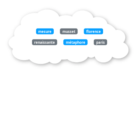
mesure
musset
florence
renaissante
métaphore
paris
1830