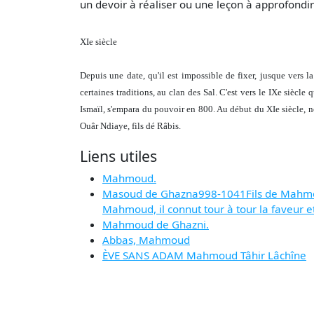
un devoir à réaliser ou une leçon à approfondi
XIe siècle
Depuis une date, qu'il est impossible de fixer, jusque vers la
certaines traditions, au clan des Sal. C'est vers le IXe siècle
Ismaïl, s'empara du pouvoir en 800. Au début du XIe siècle,
Ouâr Ndiaye, fils dé Râbis.
Liens utiles
Mahmoud.
Masoud de Ghazna998-1041Fils de Mahmoud d
Mahmoud, il connut tour à tour la faveur e
Mahmoud de Ghazni.
Abbas, Mahmoud
ÈVE SANS ADAM Mahmoud Tâhir Lâchîne