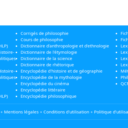
Corrigés de philosophie
Fic
Cours de philosophie
Fic
HLP)
Dictionnaire d'anthropologie et d'ethnologie
Lex
istoire-
Dictionnaire de l'étymologie
Lex
litiques
Dictionnaire de la science
Lex
Dictionnaire de rhétorique
Lex
istoire-
Encyclopédie d'histoire et de géographie
Mét
litiques
Encyclopédie de la mythologie
Phi
Encyclopédie du cinéma
QC
Encyclopédie littéraire
HLP)
Encyclopédie philosophique
∘
Mentions légales
∘
Conditions d'utilisation
∘
Politique d’utili