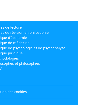
hes de lecture
hes de révision en philosophie
ique d'économie
ique de médecine
ique de psychologie et de psychanalyse
ique juridique
hodologies
losophes et philosophies
M
sation des cookies