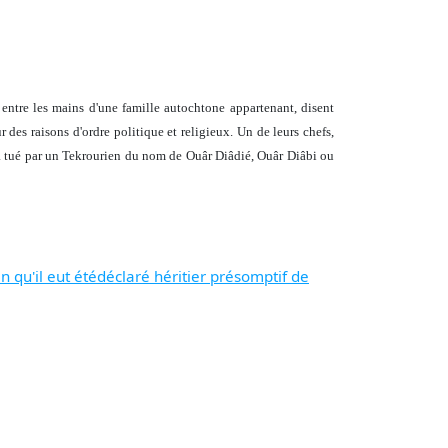
it entre les mains d'une famille autochtone appartenant, disent
r des raisons d'ordre politique et religieux. Un de leurs chefs,
a tué par un Tekrourien du nom de Ouâr Diâdié, Ouâr Diâbi ou
qu'il eut étédéclaré héritier présomptif de