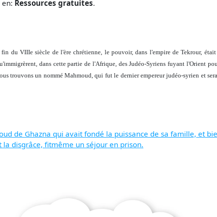
r en:
Ressources gratuites
.
 fin du VIIIe siècle de l'ère chrétienne, le pouvoir, dans l'empire de Tekrour, éta
 qu'immigrèrent, dans cette partie de l'Afrique, des Judéo-Syriens fuyant l'Orient pou
 nous trouvons un nommé Mahmoud, qui fut le dernier empereur judéo-syrien et ser
e Ghazna qui avait fondé la puissance de sa famille, et bien 
t la disgrâce, fitmême un séjour en prison.